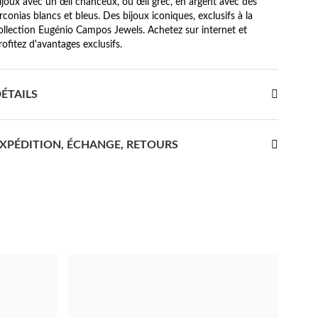
ijoux avec un œil chanceux, ou œil grec, en argent avec des
irconias blancs et bleus. Des bijoux iconiques, exclusifs à la
ollection Eugénio Campos Jewels. Achetez sur internet et
rofitez d'avantages exclusifs.
ÉTAILS
XPÉDITION, ÉCHANGE, RETOURS