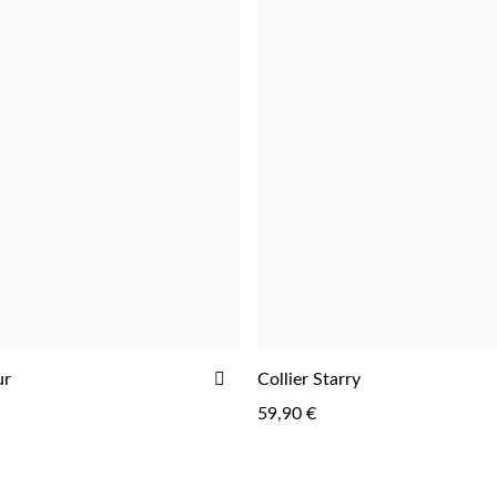
AJOUTER
ur
Collier Starry
AJOUTER
AJOUTER
À
59,90 €
LA
LISTE
D'ACHATS