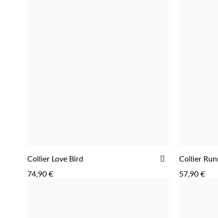
AJOUTER
Collier Love Bird
Collier Run
AJOUTER
À
74,90 €
57,90 €
LA
LISTE
D'ACHATS