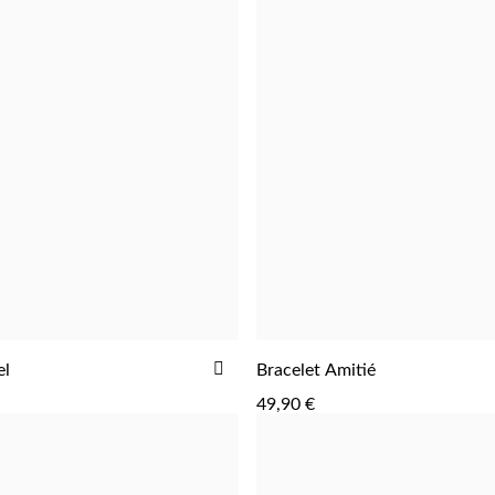
AJOUTER
el
Bracelet Amitié
AJOUTER
AJOUTER
À
49,90 €
LA
LISTE
D'ACHATS