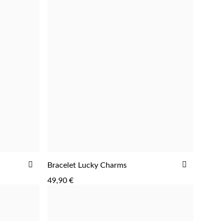
AJOUTER
AJOUTE
Bracelet Lucky Charms
AJOUTER
À
À
49,90 €
LA
LA
LISTE
LISTE
D'ACHATS
D'ACHAT