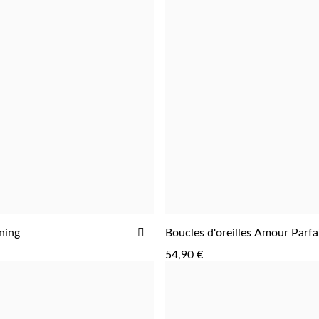
AJOUTER
ning
Boucles d'oreilles Amour Parfa
AJOUTER
AJOUTER
À
54,90 €
LA
LISTE
D'ACHATS