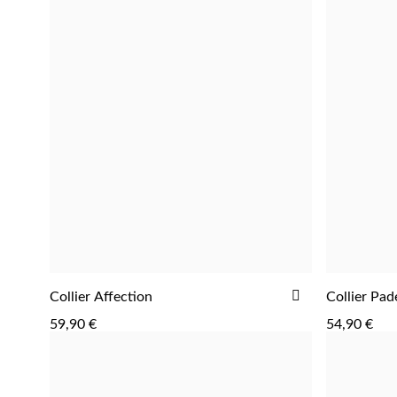
AJOUTER
Collier Affection
Collier Pad
AJOUTER
À
59,90 €
54,90 €
LA
LISTE
D'ACHATS