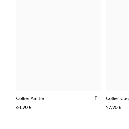
AJOUTER
Collier Amitié
Collier Cœ
AJOUTER
À
64,90 €
97,90 €
LA
LISTE
D'ACHATS