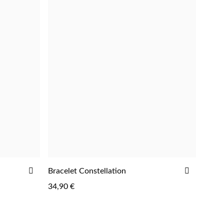
AJOUTER
AJOUTE
Bracelet Constellation
AJOUTER
À
À
34,90 €
LA
LA
LISTE
LISTE
D'ACHATS
D'ACHAT