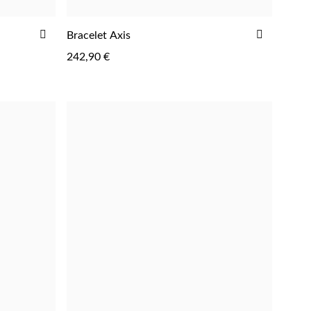
AJOUTER
AJOUTE
Bracelet Axis
À
À
242,90 €
LA
LA
LISTE
LISTE
D'ACHATS
D'ACHAT