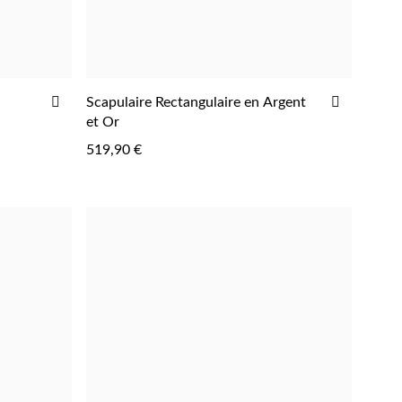
AJOUTER
AJOUTE
Scapulaire Rectangulaire en Argent
À
À
et Or
LA
LA
519,90 €
LISTE
LISTE
D'ACHATS
D'ACHAT