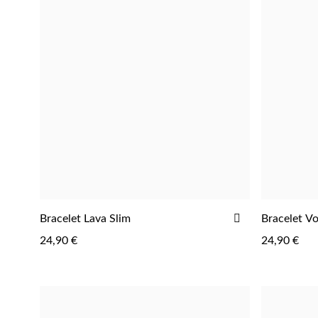
Parfums
AJOUTER
Bracelet Lava Slim
Bracelet V
À
24,90 €
24,90 €
LA
LISTE
D'ACHATS