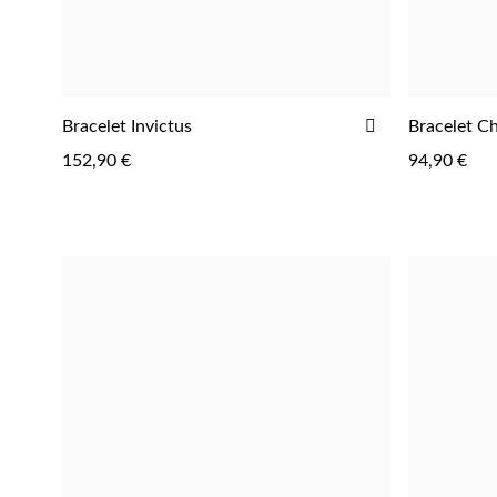
AJOUTER
Bracelet Invictus
Bracelet C
À
152,90 €
94,90 €
LA
LISTE
D'ACHATS