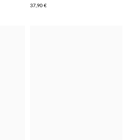
À
À
37,90 €
LA
LA
LISTE
LISTE
D'ACHATS
D'ACHAT