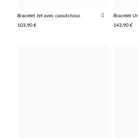
AJOUTER
Bracelet Jet avec caoutchouc
Bracelet U
À
103,90 €
143,90 €
LA
LISTE
D'ACHATS