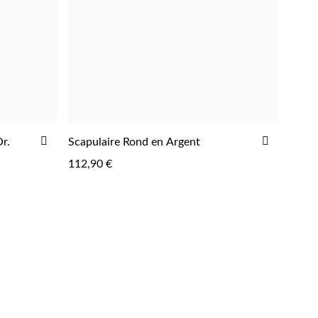
AJOUTER
AJOUTE
r.
Scapulaire Rond en Argent
À
À
112,90 €
LA
LA
LISTE
LISTE
D'ACHATS
D'ACHAT