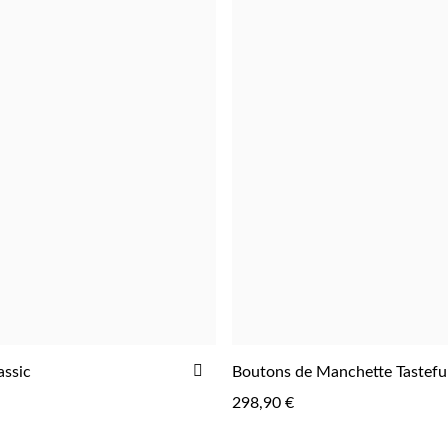
AJOUTER
assic
Boutons de Manchette Tastefu
À
298,90 €
LA
LISTE