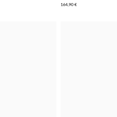
À
164,90 €
LA
LISTE
D'ACHATS