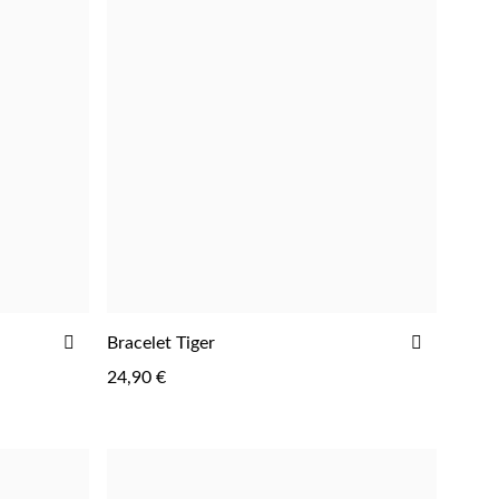
Boucles d'oreilles de Fête
AJOUTER
AJOUTE
Bracelet Tiger
À
À
24,90 €
LA
LA
LISTE
LISTE
D'ACHATS
D'ACHAT