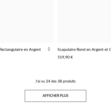
AJOUTER
Rectangulaire en Argent
Scapulaire Rond en Argent et O
À
519,90 €
LA
LISTE
D'ACHATS
24
38
J'ai vu
des
produits
Page
AFFICHER PLUS