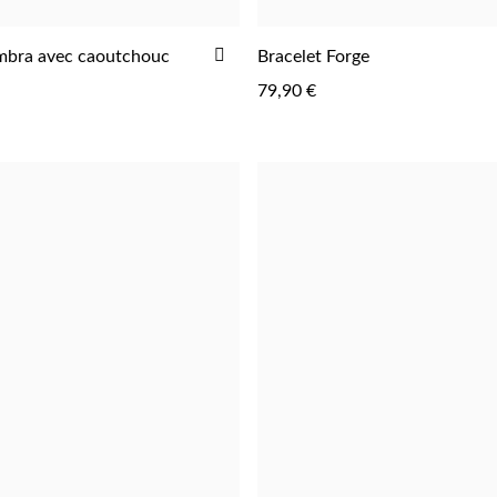
AJOUTER
mbra avec caoutchouc
Bracelet Forge
À
79,90 €
LA
LISTE
D'ACHATS