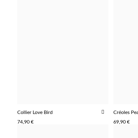
AJOUTER
Collier Love Bird
Créoles Pea
AJOUTER
À
74,90 €
69,90 €
LA
LISTE
D'ACHATS