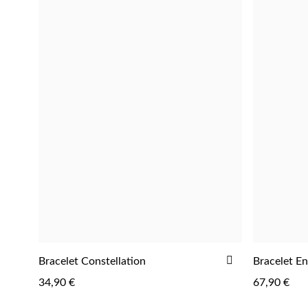
D'ACHATS
AJOUTER
Bracelet Constellation
Bracelet En
AJOUTER
À
34,90 €
67,90 €
LA
LISTE