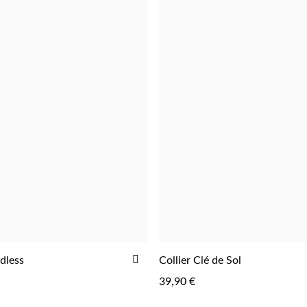
D'ACHATS
AJOUTER
dless
Collier Clé de Sol
AJOUTER
AJOUTER
À
39,90 €
LA
LISTE