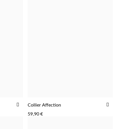
AJOUTER
AJOUTE
Collier Affection
AJOUTER
À
À
59,90 €
LA
LA
LISTE
LISTE
D'ACHATS
D'ACHAT