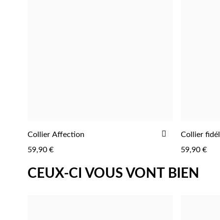
AJOUTER
Collier Affection
Collier fidél
AJOUTER
À
59,90 €
59,90 €
LA
LISTE
CEUX-CI VOUS VONT BIEN
D'ACHATS