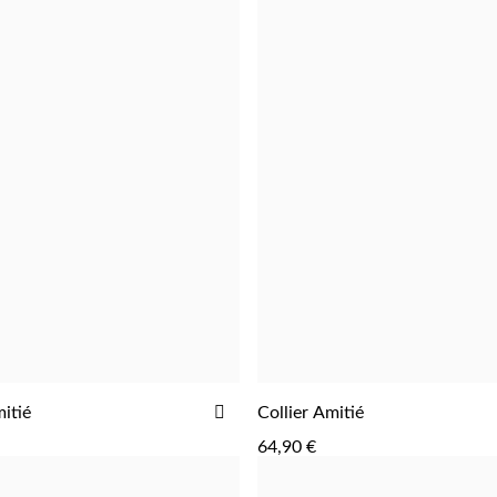
AJOUTER
itié
Collier Amitié
AJOUTER
AJOUTER
À
64,90 €
LA
LISTE