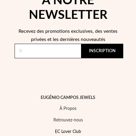
À NOTRE
re Communion
NEWSLETTER
ces d'Argent
Recevez des promotions exclusives, des ventes
privées et les dernières nouveautés
INSCRIPTION
EUGÉNIO CAMPOS JEWELS
À Propos
Retrouvez-nous
EC Lover Club
Cadeaux pour Elle