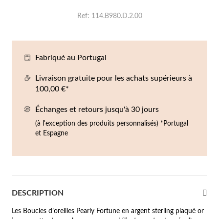
Co
Br
Ba
Bo
Bo
Ref
114.B980.D.2.00
ntres Homme
liers
Sc
Br
Bo
Gr
rfums
Fabriqué au Portugal
acelets
r valeur
Livraison gratuite pour les achats supérieurs à
gues
100,00 €*
squ'à €50
Échanges et retours jusqu'à 30 jours
ucles d'oreilles
squ'à €100
(à l'exception des produits personnalisés) *Portugal
et Espagne
squ'à €200
omme
Nouveautés
squ'à €300
€300
DESCRIPTION
casions
Les Boucles d’oreilles Pearly Fortune en argent sterling plaqué or
riage