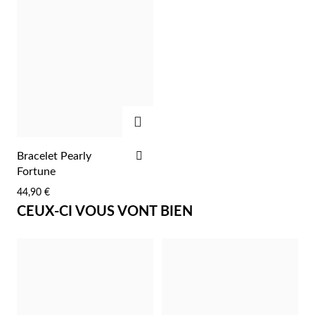
Pâques
AJOUTER
AJOUTER
Bracelet Pearly
À
Fortune
LA
44,90 €
LISTE
CEUX-CI VOUS VONT BIEN
D'ACHATS
Cadeaux pour Lui