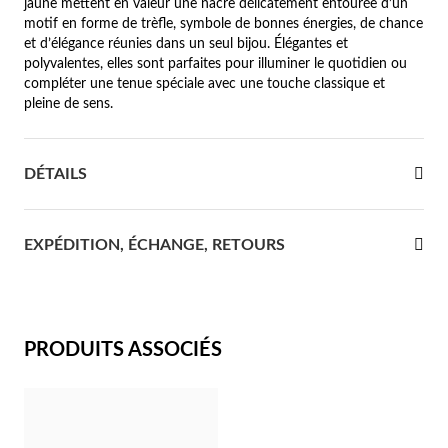
jaune mettent en valeur une nacre délicatement entourée d’un
motif en forme de trèfle, symbole de bonnes énergies, de chance
re Communion
et d’élégance réunies dans un seul bijou. Élégantes et
polyvalentes, elles sont parfaites pour illuminer le quotidien ou
ces d'Argent
compléter une tenue spéciale avec une touche classique et
pleine de sens.
DÉTAILS
EXPÉDITION, ÉCHANGE, RETOURS
PRODUITS ASSOCIÉS
Cadeaux pour Elle