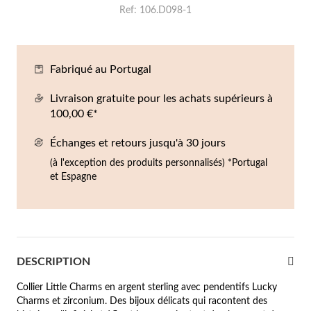
Ref
106.D098-1
Co
Br
Ba
Bo
Bo
ntres Homme
liers
Sc
Br
Bo
Gr
rfums
Fabriqué au Portugal
acelets
Livraison gratuite pour les achats supérieurs à
r valeur
100,00 €*
gues
squ'à €50
Échanges et retours jusqu'à 30 jours
ucles d'oreilles
squ'à €100
(à l'exception des produits personnalisés) *Portugal
et Espagne
squ'à €200
omme
Nouveautés
squ'à €300
€300
DESCRIPTION
casions
Collier Little Charms en argent sterling avec pendentifs Lucky
Charms et zirconium. Des bijoux délicats qui racontent des
riage