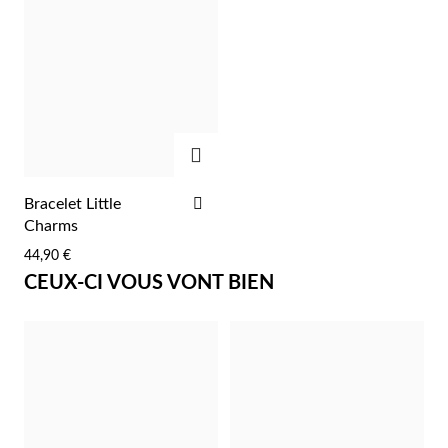
Pâques
AJOUTER
AJOUTER
Bracelet Little
À
Charms
LA
44,90 €
LISTE
CEUX-CI VOUS VONT BIEN
D'ACHATS
Cadeaux pour Lui