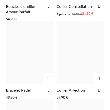
AJOUTER
AJO
Boucles d'oreilles
Collier Constellation
À
À
Amour Parfait
À
31,92 €
À partir de
39,90 €
LA
LA
partir
54,90 €
de
LISTE
LIST
D'ACHATS
D'A
Religieux
AJOUTER
AJOU
AJOUTER
AJO
Bracelet Padel
Collier Affection
À
À
49,90 €
59,90 €
LA
LA
LISTE
LIST
D'ACHATS
D'A