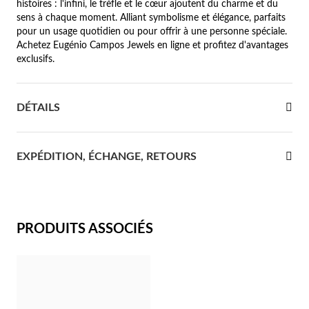
histoires : l'infini, le trèfle et le cœur ajoutent du charme et du
sens à chaque moment. Alliant symbolisme et élégance, parfaits
re Communion
pour un usage quotidien ou pour offrir à une personne spéciale.
Achetez Eugénio Campos Jewels en ligne et profitez d'avantages
ces d'Argent
exclusifs.
DÉTAILS
EXPÉDITION, ÉCHANGE, RETOURS
PRODUITS ASSOCIÉS
Cadeaux pour Elle