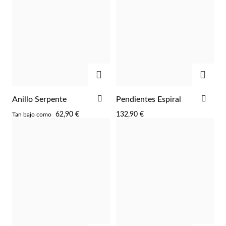
AGREGAR
AGRE
AÑADIR
AÑA
Perlas
Anillo Serpente
Pendientes Espiral
A
A
62,90 €
132,90 €
Tan bajo como
LA
LA
LISTA
LIST
DE
DE
DESEOS
DES