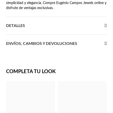
simplicidad y elegancia. Compre Eugénio Campos Jewels online y
disfrute de ventajas exclusivas.
 Comunión
das de Plata
DETALLES
ENVÍOS, CAMBIOS Y DEVOLUCIONES
COMPLETA TU LOOK
Regalos para Ella