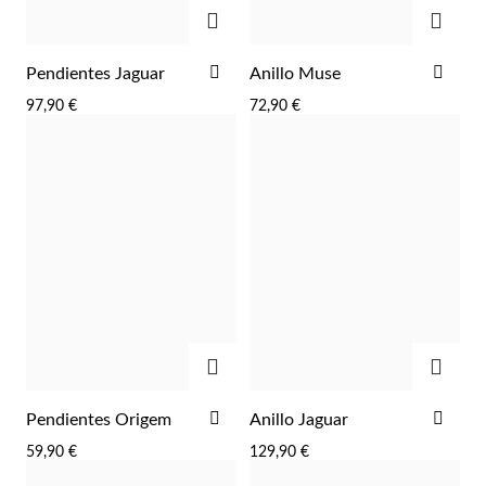
AGREGAR
AGRE
AÑADIR
AÑA
Pendientes Jaguar
Anillo Muse
A
A
97,90 €
72,90 €
LA
LA
LISTA
LIST
DE
DE
DESEOS
DES
AGREGAR
AGRE
Joyas para Fiesta
AÑADIR
AÑA
Pendientes Origem
Anillo Jaguar
A
A
59,90 €
129,90 €
LA
LA
LISTA
LIST