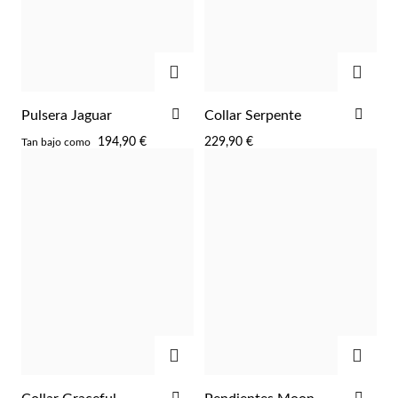
Esenciales
AGREGAR
AGRE
AÑADIR
AÑA
Pulsera Jaguar
Collar Serpente
A
A
194,90 €
229,90 €
Tan bajo como
LA
LA
LISTA
LIST
DE
DE
DESEOS
DES
AGREGAR
AGRE
AÑADIR
AÑA