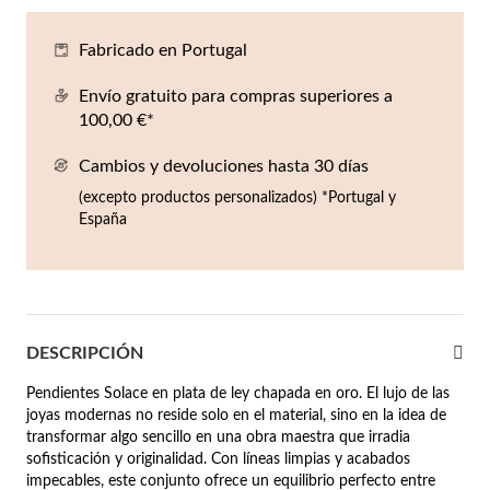
Co
Pu
An
Pe
Pe
Fabricado en Portugal
lojes Hombre
llares
Es
Pu
Pe
Gr
Envío gratuito para compras superiores a
agancias
100,00 €*
lseras
Cambios y devoluciones hasta 30 días
r Valor
llos
(excepto productos personalizados) *Portugal y
sta €50
España
ndientes
sta €100
sta €200
mbre
Novedades
sta €300
DESCRIPCIÓN
Pendientes Solace en plata de ley chapada en oro. El lujo de las
€300
joyas modernas no reside solo en el material, sino en la idea de
transformar algo sencillo en una obra maestra que irradia
asiones
sofisticación y originalidad. Con líneas limpias y acabados
da
impecables, este conjunto ofrece un equilibrio perfecto entre