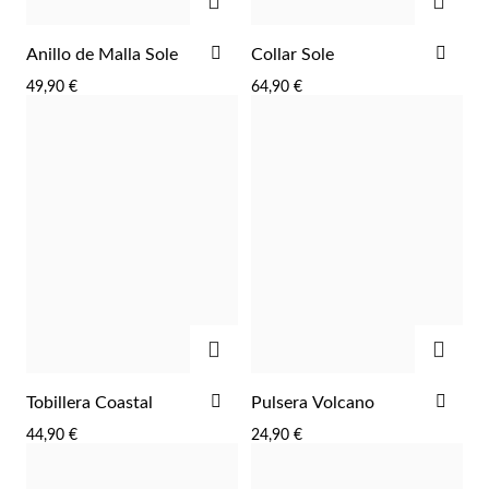
AÑADIR
AÑA
Anillo de Malla Sole
Collar Sole
A
A
49,90 €
64,90 €
LA
LA
LISTA
LIST
DE
DE
Plata y Oro
DESEOS
DES
AGREGAR
AGRE
AÑADIR
AÑA
Tobillera Coastal
Pulsera Volcano
A
A
44,90 €
24,90 €
LA
LA
LISTA
LIST
DE
DE