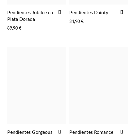
Pascua de Resurrección
AÑADIR
AÑA
Pendientes Jubilee en
Pendientes Dainty
A
A
Plata Dorada
34,90 €
LA
LA
89,90 €
LISTA
LIST
DE
DE
DESEOS
DES
Regalos para Él
AÑADIR
AÑA
Pendientes Gorgeous
Pendientes Romance