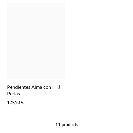
DESEOS
DES
Religioso
AÑADIR
Pendientes Alma con
A
Perlas
LA
129,90 €
LISTA
DE
DESEOS
11
products