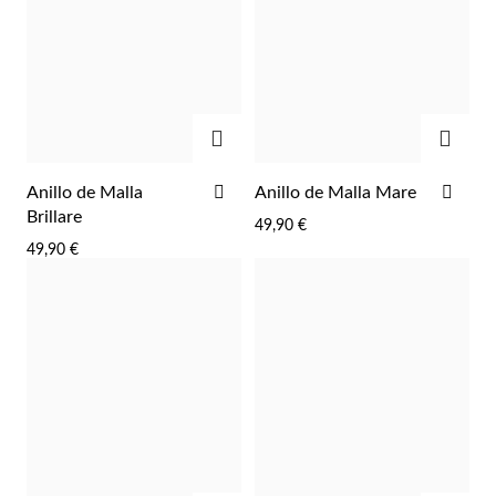
Pascua de Resurrección
AGREGAR
AGRE
AÑADIR
AÑA
Anillo de Malla
Anillo de Malla Mare
A
A
Brillare
49,90 €
LA
LA
49,90 €
LISTA
LIST
DE
DE
DESEOS
DES
Regalos para Él