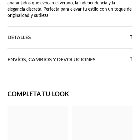
anaranjados que evocan el verano, la independencia y la
elegancia discreta. Perfecta para elevar tu estilo con un toque de
 Comunión
originalidad y sutileza.
das de Plata
DETALLES
ENVÍOS, CAMBIOS Y DEVOLUCIONES
COMPLETA TU LOOK
Regalos para Ella