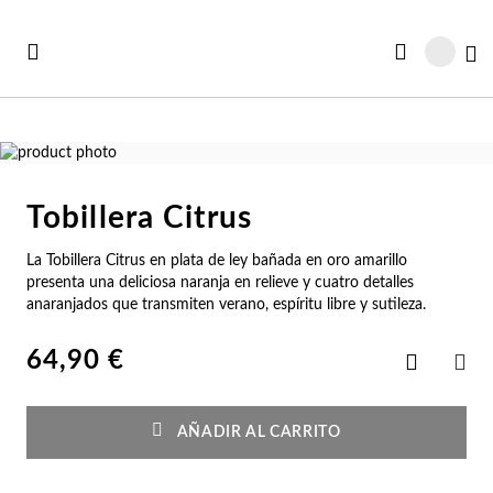
Ir
al
Mi
contenido
Saltar
al
Saltar
final
al
Tobillera Citrus
de
comienzo
Ve
Ve
Ve
Ve
Ve
la
de
La Tobillera Citrus en plata de ley bañada en oro amarillo
Ver todas las colecciones
galería
la
r Todo
rjeta Regalo
Co
Pu
Ani
Pe
Co
presenta una deliciosa naranja en relieve y cuatro detalles
de
galería
anaranjados que transmiten verano, espíritu libre y sutileza.
imágenes
de
vedades
s Vendidos
imágenes
Co
Pu
An
Pe
Es
64,90 €
Añadir
a
COM
s Vendidos
abables
la
Co
Es
An
Pe
Pu
Lista
de
AÑADIR AL CARRITO
Deseos
abables
uletos
Co
Pu
An
Pe
Ge
lojes Mujer