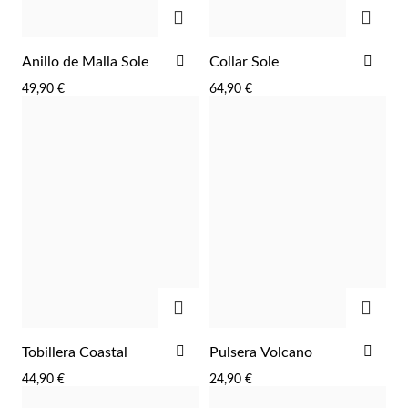
AGREGAR
AGRE
AÑADIR
AÑA
Anillo de Malla Sole
Collar Sole
A
A
49,90 €
64,90 €
LA
LA
LISTA
LIST
Plata y Oro
DE
DE
DESEOS
DES
AGREGAR
AGRE
AÑADIR
AÑA
Tobillera Coastal
Pulsera Volcano
A
A
44,90 €
24,90 €
LA
LA
LISTA
LIST