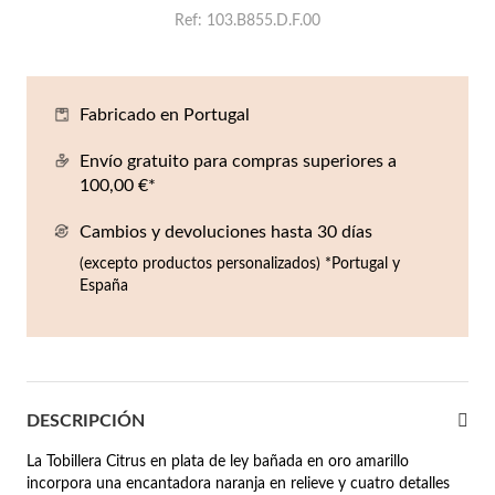
Co
Pu
An
Pe
Pe
Ref
103.B855.D.F.00
lojes Hombre
llares
Es
Pu
Pe
Gr
agancias
Fabricado en Portugal
lseras
Envío gratuito para compras superiores a
r Valor
100,00 €*
llos
sta €50
Cambios y devoluciones hasta 30 días
ndientes
sta €100
(excepto productos personalizados) *Portugal y
España
sta €200
mbre
Novedades
sta €300
€300
DESCRIPCIÓN
asiones
La Tobillera Citrus en plata de ley bañada en oro amarillo
da
incorpora una encantadora naranja en relieve y cuatro detalles