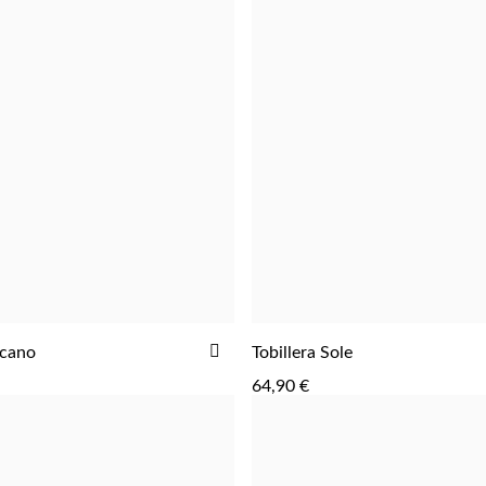
AÑADIR
lcano
Tobillera Sole
AGREGAR
AGREGAR
A
64,90 €
LA
LISTA
DE
DESEOS