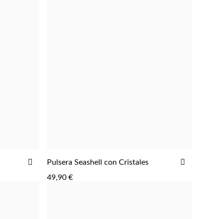
AÑADIR
AÑADIR
Pulsera Seashell con Cristales
AGREGAR
A
A
49,90 €
LA
LA
LISTA
LISTA
DE
DE
DESEOS
DESEOS