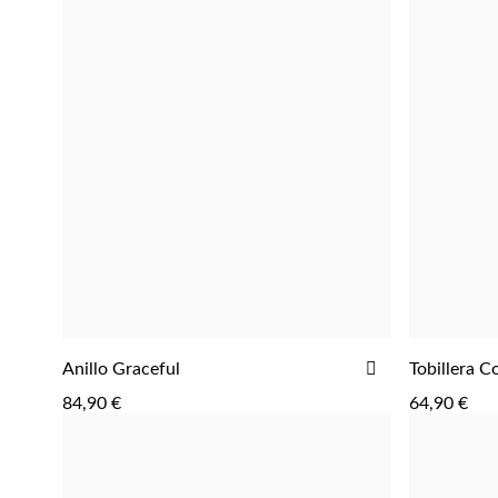
AÑADIR
Anillo Graceful
Tobillera C
AGREGAR
A
84,90 €
64,90 €
LA
LISTA
DE
DESEOS