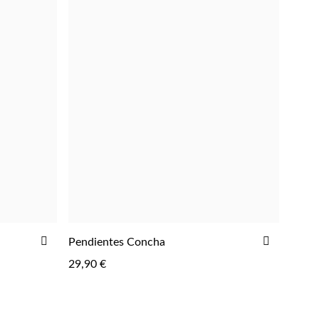
AÑADIR
AÑADIR
Pendientes Concha
AGREGAR
A
A
29,90 €
LA
LA
LISTA
LISTA
DE
DE
DESEOS
DESEOS