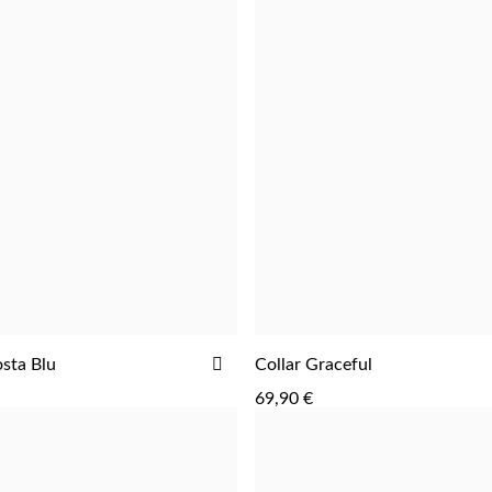
AÑADIR
osta Blu
Collar Graceful
AGREGAR
AGREGAR
A
69,90 €
LA
LISTA
DE
DESEOS