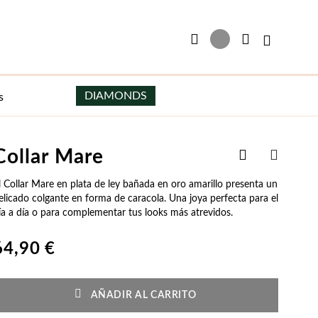
Mi cesta
DIAMONDS
s
Añadir
Collar Mare
Pendientes
Hombre
a
COMPART
la
l Collar Mare en plata de ley bañada en oro amarillo presenta un
Pendientes de Plata
Collares de Hombre
Lista
elicado colgante en forma de caracola. Una joya perfecta para el
de
ía a día o para complementar tus looks más atrevidos.
Pendientes de Plata y Oro
Escapularios de Hombre
Deseos
Pendientes con Perlas
Pulseras de Hombre
64,90 €
Pendientes Aros
Gemelos
Joyas para Fiesta
Esenciales
Precios Especiales
Pendientes de Novia
Pendientes de Hombre
AÑADIR AL CARRITO
Ella
Regalos para Él
Pendientes de Fiesta
Grabables para Hombre