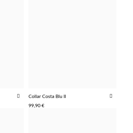
AÑADIR
AÑADIR
Collar Costa Blu II
AGREGAR
A
A
99,90 €
LA
LA
LISTA
LISTA
DE
DE
DESEOS
DESEOS