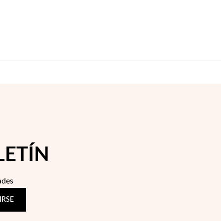
LETÍN
ades
IRSE