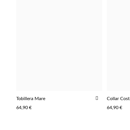
AÑADIR
Tobillera Mare
Collar Cost
AGREGAR
A
64,90 €
64,90 €
LA
LISTA
DE
DESEOS