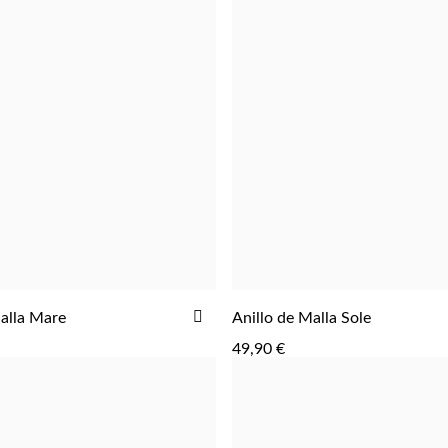
AGREGAR
AÑADIR
Malla Mare
Anillo de Malla Sole
A
49,90 €
LA
LISTA
DE
DESEOS