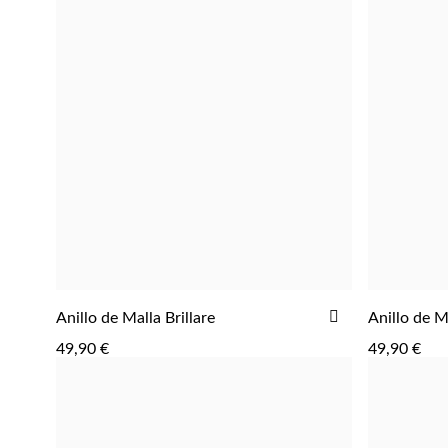
AGREGAR
AGREGAR
AÑADIR
Anillo de Malla Brillare
Anillo de 
A
49,90 €
49,90 €
LA
LISTA
DE
DESEOS