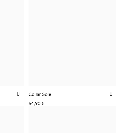
AÑADIR
AÑADIR
Collar Sole
AGREGAR
A
A
64,90 €
LA
LA
LISTA
LISTA
DE
DE
DESEOS
DESEOS