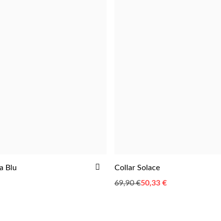
AÑADIR
a Blu
Collar Solace
AGREGAR
AGREGAR
A
69,90 €
Special
50,33 €
LA
Price
LISTA
DE
DESEOS