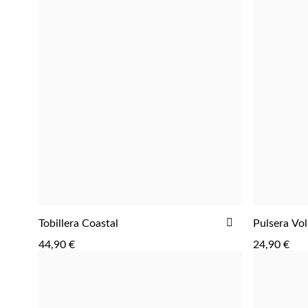
AÑADIR
Tobillera Coastal
Pulsera Vo
AGREGAR
A
44,90 €
24,90 €
LA
LISTA
DE
DESEOS