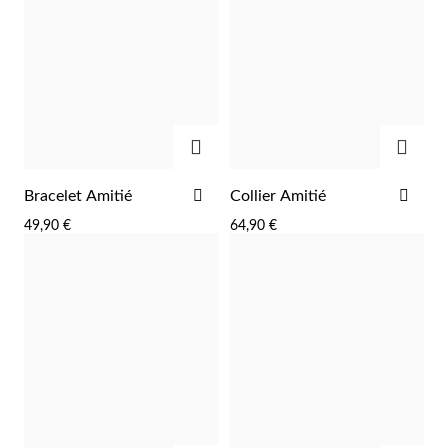
AJOUTER
AJOU
AJOUTER
AJO
Bracelet Amitié
Collier Amitié
À
À
49,90 €
64,90 €
LA
LA
LISTE
LIST
Religieux
D'ACHATS
D'A