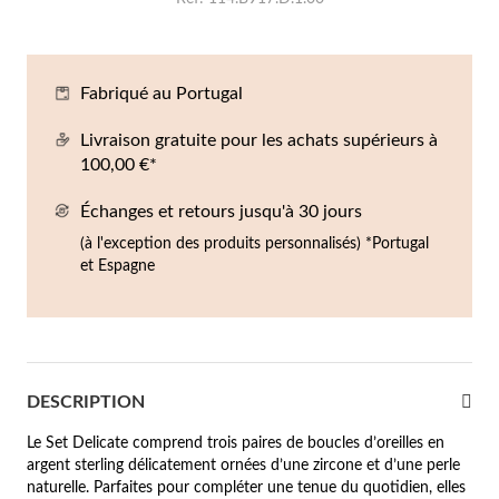
Co
Br
Ba
Bo
Bo
ntres Homme
liers
Sc
Br
Bo
Gr
Fabriqué au Portugal
rfums
acelets
Livraison gratuite pour les achats supérieurs à
100,00 €*
r valeur
gues
squ'à €50
Échanges et retours jusqu'à 30 jours
(à l'exception des produits personnalisés) *Portugal
ucles d'oreilles
squ'à €100
et Espagne
squ'à €200
omme
Nouveautés
squ'à €300
DESCRIPTION
€300
Le Set Delicate comprend trois paires de boucles d’oreilles en
casions
argent sterling délicatement ornées d’une zircone et d’une perle
riage
naturelle. Parfaites pour compléter une tenue du quotidien, elles