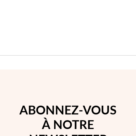
D'ACHATS
D'A
ABONNEZ-VOUS
À NOTRE