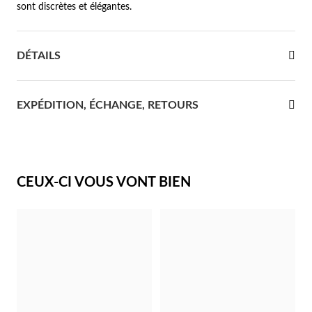
sont discrètes et élégantes.
re Communion
DÉTAILS
ces d'Argent
EXPÉDITION, ÉCHANGE, RETOURS
CEUX-CI VOUS VONT BIEN
Cadeaux pour Elle