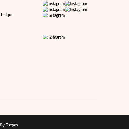
echnique
By Toogas