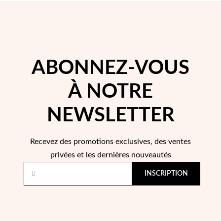
re Communion
ces d'Argent
ABONNEZ-VOUS
À NOTRE
NEWSLETTER
Recevez des promotions exclusives, des ventes
privées et les dernières nouveautés
INSCRIPTION
Cadeaux pour Elle