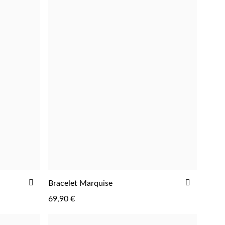
AJOUTER
AJOUTE
Bracelet Marquise
AJOUTER
À
À
69,90 €
LA
LA
LISTE
LISTE
D'ACHATS
D'ACHAT