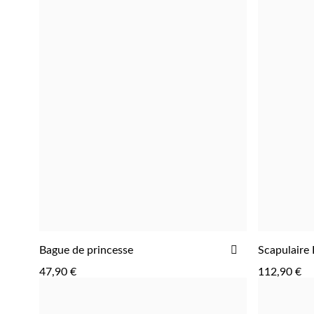
AJOUTER
AJOUTER
Bague de princesse
Scapulaire 
À
47,90 €
112,90 €
LA
LISTE
D'ACHATS