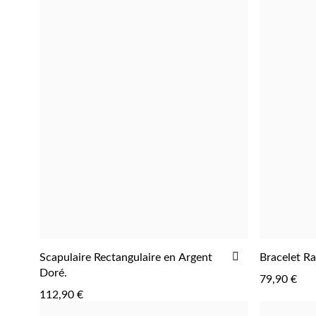
AJOUTER
Scapulaire Rectangulaire en Argent
Bracelet Ra
AJOUTER
À
Doré.
79,90 €
LA
112,90 €
LISTE
D'ACHATS