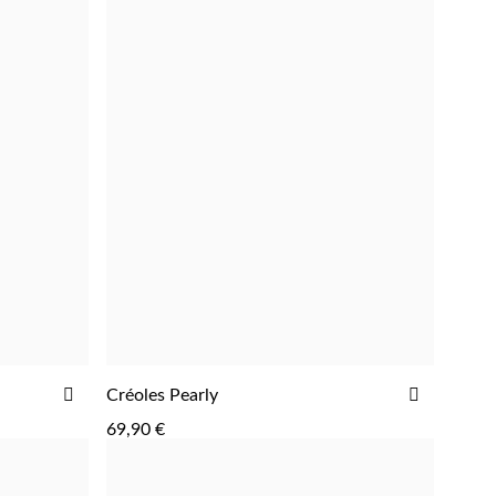
AJOUTER
AJOUTE
Créoles Pearly
AJOUTER
À
À
69,90 €
LA
LA
LISTE
LISTE
D'ACHATS
D'ACHAT