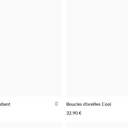
AJOUTER
diant
Boucles d’oreilles Cool
AJOUTER
AJOUTER
À
32,90 €
LA
LISTE
D'ACHATS