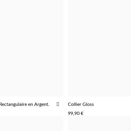
AJOUTER
Rectangulaire en Argent.
Collier Gloss
AJOUTER
AJOUTER
À
99,90 €
LA
LISTE
D'ACHATS