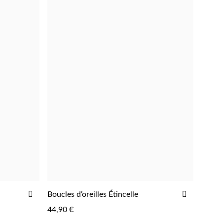
AJOUTER
AJOUTE
Boucles d’oreilles Étincelle
AJOUTER
À
À
44,90 €
LA
LA