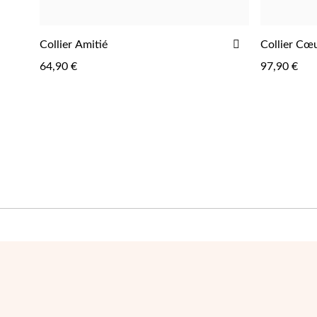
AJOUTER
Collier Amitié
Collier Cœ
AJOUTER
À
64,90 €
97,90 €
LA
LISTE
D'ACHATS