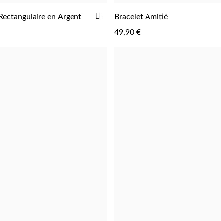
AJOUTER
Rectangulaire en Argent
Bracelet Amitié
AJOUTER
AJOUTER
À
49,90 €
LA
LISTE
D'ACHATS