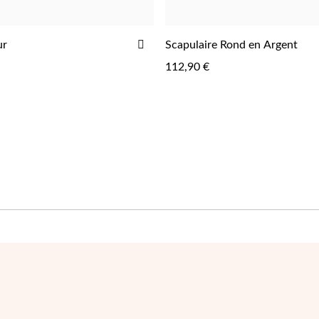
AJOUTER
ur
Scapulaire Rond en Argent
AJOUTER
AJOUTER
À
112,90 €
LA
LISTE
D'ACHATS