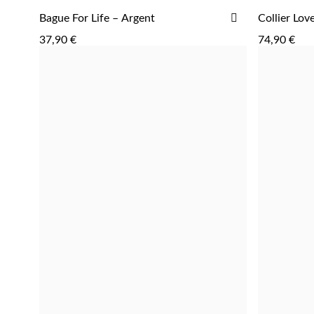
AJOUTER
AJOUTER
Bague For Life – Argent
Collier Lov
À
37,90 €
74,90 €
LA
LISTE
D'ACHATS