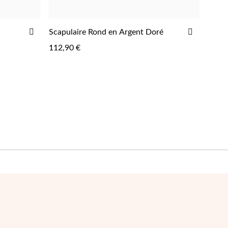
AJOUTER
AJOUTE
Scapulaire Rond en Argent Doré
AJOUTER
À
À
112,90 €
LA
LA
LISTE
LISTE
D'ACHATS
D'ACHAT