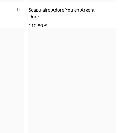
AJOUTER
AJOUTE
Scapulaire Adore You en Argent
AJOUTER
À
À
Doré
LA
LA
112,90 €
LISTE
LISTE
D'ACHATS
D'ACHAT