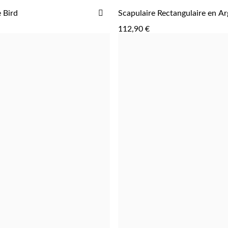
AJOUTER
e Bird
Scapulaire Rectangulaire en Ar
AJOUTER
AJOUTER
À
112,90 €
LA
LISTE
D'ACHATS