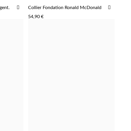
AJOUTER
AJOUTE
gent.
Collier Fondation Ronald McDonald
AJOUTER
À
À
54,90 €
LA
LA
LISTE
LISTE
D'ACHATS
D'ACHAT