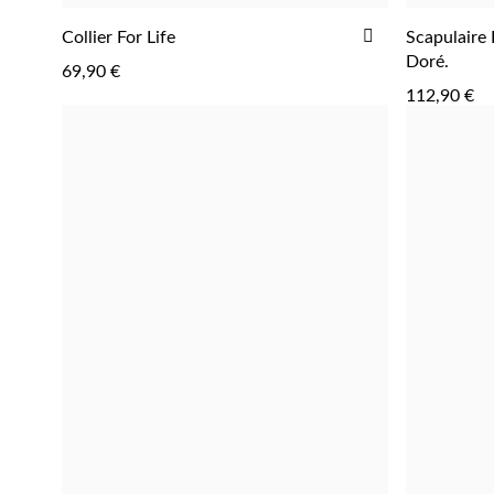
AJOUTER
Collier For Life
Scapulaire 
AJOUTER
À
Doré.
69,90 €
LA
112,90 €
LISTE
D'ACHATS