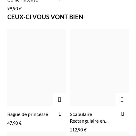
À
99,90 €
LA
CEUX-CI VOUS VONT BIEN
LISTE
D'ACHATS
Argent et Or
AJOUTER
AJOU
AJOUTER
AJO
Bague de princesse
Scapulaire
À
À
Rectangulaire en
47,90 €
LA
LA
Argent.
112,90 €
LISTE
LIST