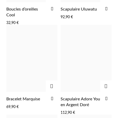
AJOUTER
AJO
Boucles d’oreilles
Scapulaire Uluwatu
À
À
Cool
92,90 €
LA
LA
32,90 €
LISTE
LIST
D'ACHATS
D'A
AJOUTER
AJOU
AJOUTER
AJO
Bracelet Marquise
Scapulaire Adore You
À
À
en Argent Doré
69,90 €
LA
LA
112,90 €
LISTE
LIST