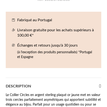
Co
Br
Ba
Bo
Bo
ntres Homme
liers
Sc
Br
Bo
Gr
Fabriqué au Portugal
rfums
acelets
Livraison gratuite pour les achats supérieurs à
100,00 €*
r valeur
gues
squ'à €50
Échanges et retours jusqu'à 30 jours
(à l'exception des produits personnalisés) *Portugal
ucles d'oreilles
squ'à €100
et Espagne
squ'à €200
omme
Nouveautés
squ'à €300
DESCRIPTION
€300
Le Collier Circles en argent sterling plaqué or jaune met en valeur
casions
trois cercles parfaitement asymétriques qui apportent subtilité et
riage
élégance au bijou. Parfait pour un usage quotidien ou pour se