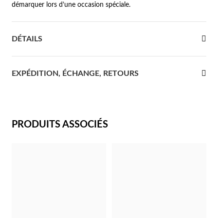
démarquer lors d’une occasion spéciale.
re Communion
DÉTAILS
ces d'Argent
EXPÉDITION, ÉCHANGE, RETOURS
PRODUITS ASSOCIÉS
Cadeaux pour Elle