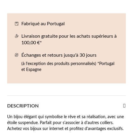
Co
Br
Ba
Bo
Bo
ntres Homme
liers
Sc
Br
Bo
Gr
Fabriqué au Portugal
rfums
acelets
Livraison gratuite pour les achats supérieurs à
100,00 €*
r valeur
gues
squ'à €50
Échanges et retours jusqu'à 30 jours
(à l'exception des produits personnalisés) *Portugal
ucles d'oreilles
squ'à €100
et Espagne
squ'à €200
omme
Nouveautés
squ'à €300
DESCRIPTION
€300
Un bijou élégant qui symbolise le rêve et sa réalisation, avec une
casions
étoile suspendue. Parfait pour s'associer à d'autres colliers.
Achetez vos bijoux sur internet et profitez d'avantages exclusifs.
riage