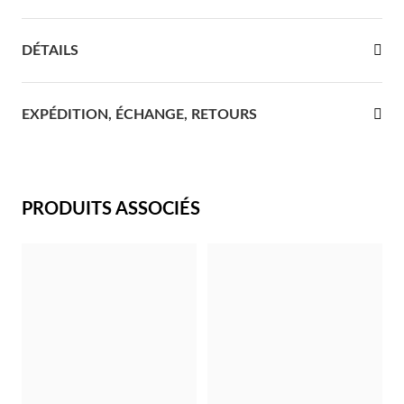
re Communion
DÉTAILS
ces d'Argent
EXPÉDITION, ÉCHANGE, RETOURS
PRODUITS ASSOCIÉS
Cadeaux pour Elle