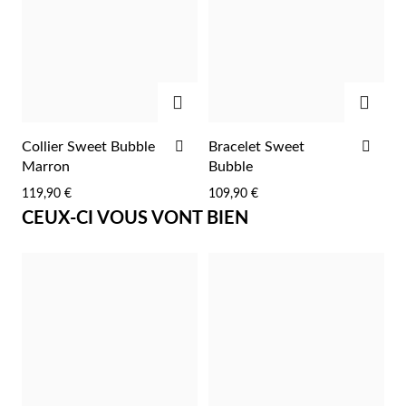
Pâques
AJOUTER
AJOU
AJOUTER
AJO
Collier Sweet Bubble
Bracelet Sweet
À
À
Marron
Bubble
LA
LA
119,90 €
109,90 €
LISTE
LIST
CEUX-CI VOUS VONT BIEN
D'ACHATS
D'A
Cadeaux pour Lui