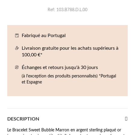
Co
Br
Ba
Bo
Bo
Ref
103.B788.D.L.00
ntres Homme
liers
Sc
Br
Bo
Gr
rfums
Fabriqué au Portugal
acelets
r valeur
Livraison gratuite pour les achats supérieurs à
gues
100,00 €*
squ'à €50
Échanges et retours jusqu'à 30 jours
ucles d'oreilles
squ'à €100
(à l'exception des produits personnalisés) *Portugal
et Espagne
squ'à €200
omme
Nouveautés
squ'à €300
€300
DESCRIPTION
casions
Le Bracelet Sweet Bubble Marron en argent sterling plaqué or
riage