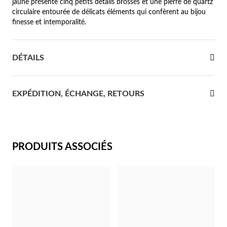
jaune présente cinq petits détails brossés et une pierre de quartz
circulaire entourée de délicats éléments qui confèrent au bijou
re Communion
finesse et intemporalité.
ces d'Argent
DÉTAILS
EXPÉDITION, ÉCHANGE, RETOURS
PRODUITS ASSOCIÉS
Cadeaux pour Elle