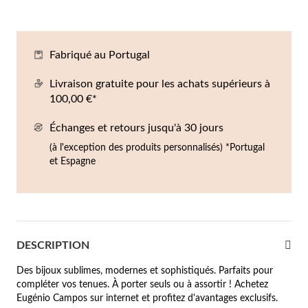
Co
Br
Ba
Bo
Bo
ntres Homme
liers
Sc
Br
Bo
Gr
Fabriqué au Portugal
rfums
acelets
Livraison gratuite pour les achats supérieurs à
100,00 €*
r valeur
gues
squ'à €50
Échanges et retours jusqu'à 30 jours
(à l'exception des produits personnalisés) *Portugal
ucles d'oreilles
squ'à €100
et Espagne
squ'à €200
omme
Nouveautés
squ'à €300
DESCRIPTION
€300
Des bijoux sublimes, modernes et sophistiqués. Parfaits pour
casions
compléter vos tenues. À porter seuls ou à assortir ! Achetez
Eugénio Campos sur internet et profitez d'avantages exclusifs.
riage