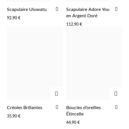
AJOUTER
AJO
Scapulaire Uluwatu
Scapulaire Adore You
À
À
en Argent Doré
92,90 €
LA
LA
112,90 €
LISTE
LIST
D'ACHATS
D'A
AJOUTER
AJOU
AJOUTER
AJO
Créoles Brillantes
Boucles d’oreilles
À
À
Étincelle
35,90 €
LA
LA
44,90 €
LISTE
LIST