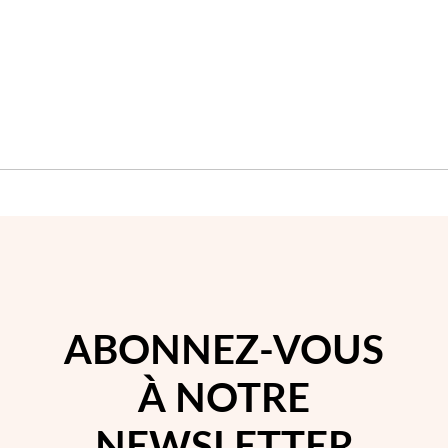
D'ACHATS
D'A
Saison des Mariages
ABONNEZ-VOUS
À NOTRE