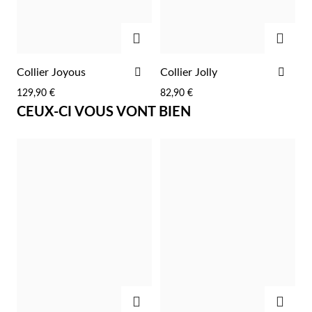
Pâques
AJOUTER
AJOU
AJOUTER
AJO
Collier Joyous
Collier Jolly
À
À
129,90 €
82,90 €
LA
LA
CEUX-CI VOUS VONT BIEN
LISTE
LIST
D'ACHATS
D'A
Cadeaux pour Lui
AJOUTER
AJOU