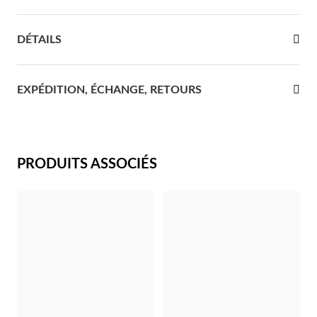
re Communion
DÉTAILS
ces d'Argent
EXPÉDITION, ÉCHANGE, RETOURS
PRODUITS ASSOCIÉS
Cadeaux pour Elle