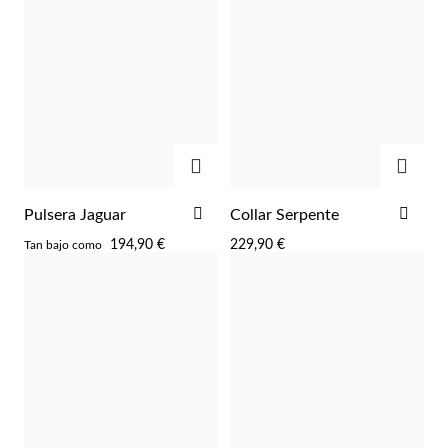
AGREGAR
AGRE
Perlas
AÑADIR
AÑA
Pulsera Jaguar
Collar Serpente
A
A
194,90 €
229,90 €
Tan bajo como
LA
LA
LISTA
LIST
DE
DE
DESEOS
DES