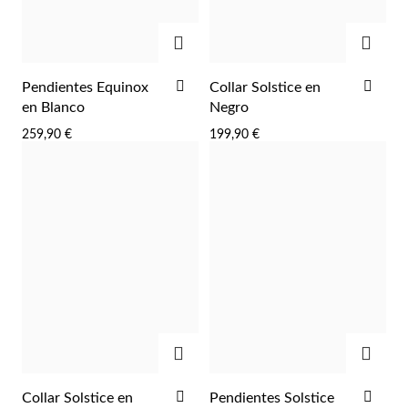
AGREGAR
AGRE
AÑADIR
AÑA
Pendientes Equinox
Collar Solstice en
A
A
en Blanco
Negro
Plata y Oro
LA
LA
259,90 €
199,90 €
LISTA
LIST
DE
DE
DESEOS
DES
AGREGAR
AGRE
AÑADIR
AÑA
Collar Solstice en
Pendientes Solstice