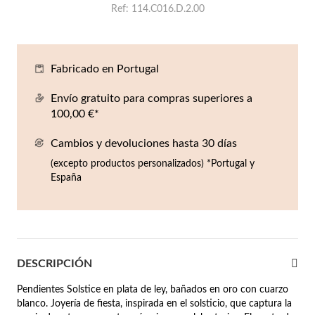
Ref
114.C016.D.2.00
Co
Pu
An
Pe
Pe
lojes Hombre
llares
Es
Pu
Pe
Gr
Fabricado en Portugal
agancias
lseras
Envío gratuito para compras superiores a
r Valor
100,00 €*
llos
sta €50
Cambios y devoluciones hasta 30 días
ndientes
sta €100
(excepto productos personalizados) *Portugal y
España
sta €200
mbre
Novedades
sta €300
€300
DESCRIPCIÓN
asiones
Pendientes Solstice en plata de ley, bañados en oro con cuarzo
blanco. Joyería de fiesta, inspirada en el solsticio, que captura la
da