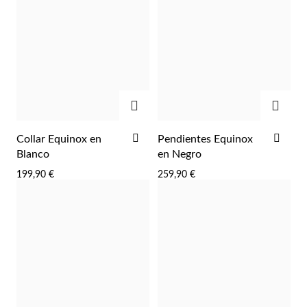
Pascua de Resurrección
AGREGAR
AGRE
AÑADIR
AÑA
Collar Equinox en
Pendientes Equinox
A
A
Blanco
en Negro
LA
LA
199,90 €
259,90 €
LISTA
LIST
DE
DE
DESEOS
DES
Regalos para Él