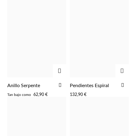
AGREGAR
AGRE
AÑADIR
AÑA
Anillo Serpente
Pendientes Espiral
A
A
62,90 €
132,90 €
Tan bajo como
LA
LA
LISTA
LIST
DE
DE
DESEOS
DES
EC Lover