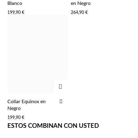
A
A
Blanco
en Negro
LA
LA
199,90 €
264,90 €
LISTA
LIST
DE
DE
DESEOS
DES
Religioso
AGREGAR
AÑADIR
Collar Equinox en
A
Negro
LA
199,90 €
LISTA
ESTOS COMBINAN CON USTED
DE
DESEOS