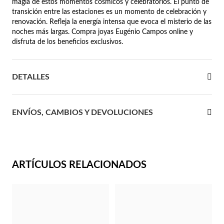
magia de estos momentos cósmicos y celebratorios. El punto de
transición entre las estaciones es un momento de celebración y
 Comunión
renovación. Refleja la energía intensa que evoca el misterio de las
noches más largas. Compra joyas Eugénio Campos online y
das de Plata
disfruta de los beneficios exclusivos.
DETALLES
ENVÍOS, CAMBIOS Y DEVOLUCIONES
ARTÍCULOS RELACIONADOS
Regalos para Ella