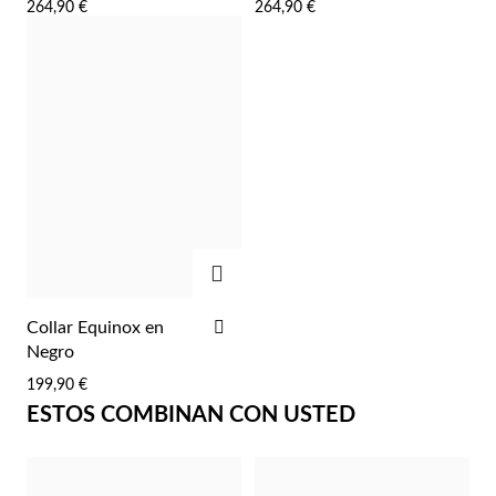
264,90 €
264,90 €
LISTA
LIST
DE
DE
DESEOS
DES
AGREGAR
Religioso
AÑADIR
Collar Equinox en
A
Negro
LA
199,90 €
LISTA
ESTOS COMBINAN CON USTED
DE
DESEOS