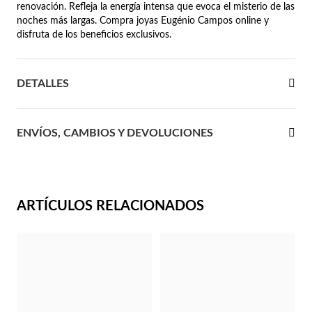
renovación. Refleja la energía intensa que evoca el misterio de las
noches más largas. Compra joyas Eugénio Campos online y
 Comunión
disfruta de los beneficios exclusivos.
das de Plata
DETALLES
ENVÍOS, CAMBIOS Y DEVOLUCIONES
ARTÍCULOS RELACIONADOS
Regalos para Ella