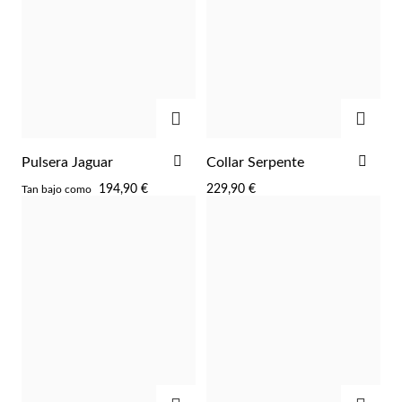
AGREGAR
AGRE
AÑADIR
AÑA
Pulsera Jaguar
Collar Serpente
Perlas
A
A
194,90 €
229,90 €
Tan bajo como
LA
LA
LISTA
LIST
DE
DE
DESEOS
DES
AGREGAR
AGRE