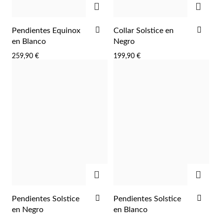
AÑADIR
AÑA
Pendientes Equinox
Collar Solstice en
A
A
en Blanco
Negro
LA
LA
259,90 €
199,90 €
LISTA
LIST
Plata y Oro
DE
DE
DESEOS
DES
AGREGAR
AGRE
AÑADIR
AÑA
Pendientes Solstice
Pendientes Solstice
A
A
en Negro
en Blanco
LA
LA