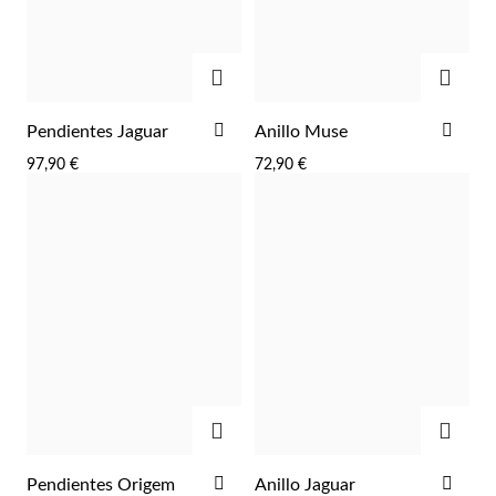
AGREGAR
AGRE
AÑADIR
AÑA
Pendientes Jaguar
Anillo Muse
A
A
97,90 €
72,90 €
LA
LA
LISTA
LIST
DE
DE
DESEOS
DES
AGREGAR
AGRE
AÑADIR
AÑA
Pendientes Origem
Anillo Jaguar