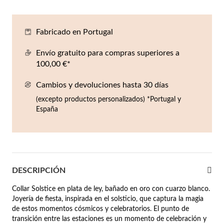
Co
Pu
An
Pe
Pe
lojes Hombre
Fabricado en Portugal
llares
Es
Pu
Pe
Gr
agancias
Envío gratuito para compras superiores a
lseras
100,00 €*
r Valor
Cambios y devoluciones hasta 30 días
llos
sta €50
(excepto productos personalizados) *Portugal y
España
ndientes
sta €100
sta €200
mbre
Novedades
sta €300
DESCRIPCIÓN
€300
Collar Solstice en plata de ley, bañado en oro con cuarzo blanco.
Joyería de fiesta, inspirada en el solsticio, que captura la magia
asiones
de estos momentos cósmicos y celebratorios. El punto de
da
transición entre las estaciones es un momento de celebración y