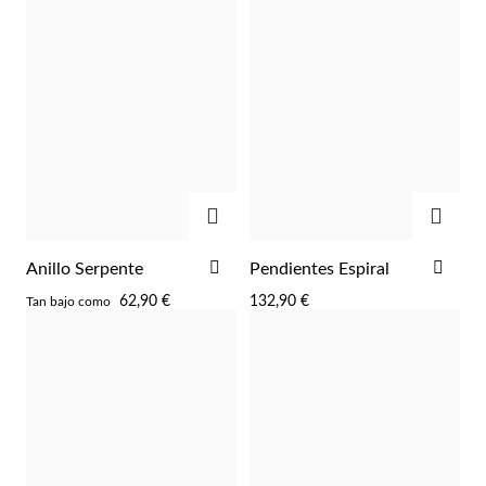
AGREGAR
AGRE
AÑADIR
AÑA
Anillo Serpente
Pendientes Espiral
A
A
62,90 €
132,90 €
Tan bajo como
LA
LA
LISTA
LIST
DE
DE
DESEOS
DES
EC Lover