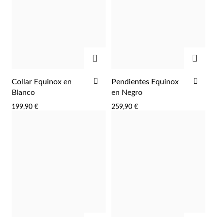
Pascua de Resurrección
AGREGAR
AGRE
AÑADIR
AÑA
Collar Equinox en
Pendientes Equinox
A
A
Blanco
en Negro
LA
LA
199,90 €
259,90 €
LISTA
LIST
DE
DE
DESEOS
DES
Regalos para Él
AGREGAR
AGRE