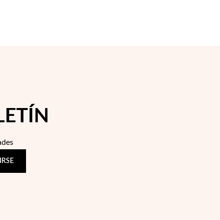
LETÍN
ades
IRSE