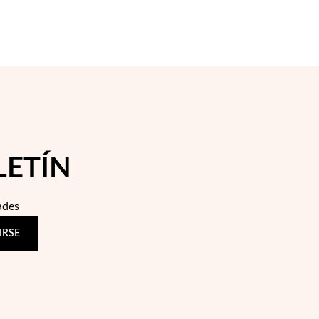
LETÍN
ades
IRSE