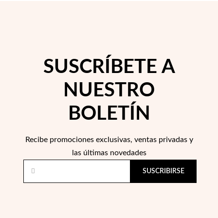
 Comunión
das de Plata
SUSCRÍBETE A
NUESTRO
BOLETÍN
Recibe promociones exclusivas, ventas privadas y
las últimas novedades
SUSCRIBIRSE
Regalos para Ella