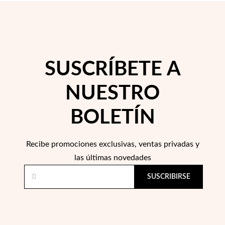
 Comunión
das de Plata
SUSCRÍBETE A
NUESTRO
BOLETÍN
Recibe promociones exclusivas, ventas privadas y
las últimas novedades
SUSCRIBIRSE
Regalos para Ella