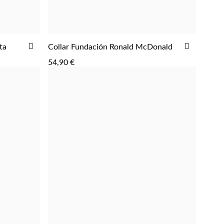
AÑADIR
AÑADIR
ta
Collar Fundación Ronald McDonald
AGREGAR
A
A
54,90 €
LA
LA
LISTA
LISTA
DE
DE
DESEOS
DESEOS