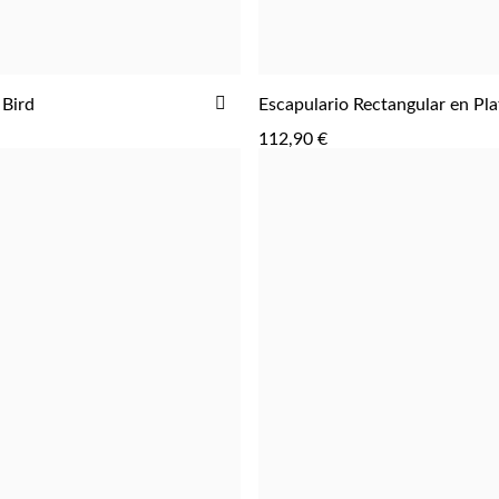
AÑADIR
 Bird
Escapulario Rectangular en Pla
AGREGAR
AGREGAR
A
112,90 €
LA
LISTA
DE
DESEOS