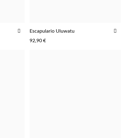
AÑADIR
AÑADIR
Escapulario Uluwatu
AGREGAR
A
A
92,90 €
LA
LA
LISTA
LISTA
DE
DE
DESEOS
DESEOS