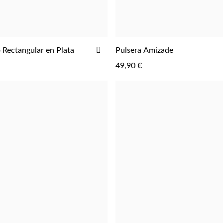
AÑADIR
 Rectangular en Plata
Pulsera Amizade
AGREGAR
AGREGAR
A
49,90 €
LA
LISTA
DE
DESEOS