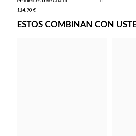
AÑADIR
Pendientes Love Charm
AGREGAR
A
114,90 €
LA
LISTA
ESTOS COMBINAN CON UST
DE
DESEOS