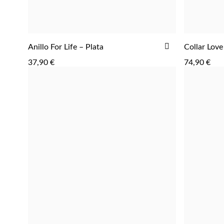
AGREGAR
AÑADIR
Anillo For Life – Plata
Collar Love
A
37,90 €
74,90 €
LA
LISTA
DE
DESEOS