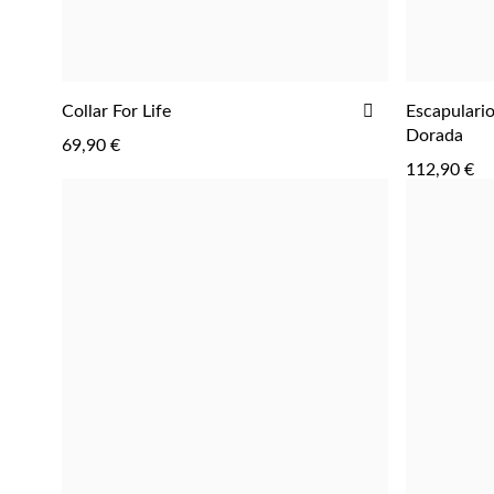
AÑADIR
Collar For Life
Escapulario
AGREGAR
A
Dorada
69,90 €
LA
112,90 €
LISTA
DE
DESEOS