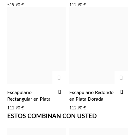
LA
LA
Dorada
519,90 €
112,90 €
LISTA
LIST
DE
DE
DESEOS
DES
AGREGAR
AGRE
Religioso
AÑADIR
AÑA
Escapulario
Escapulario Redondo
A
A
Rectangular en Plata
en Plata Dorada
LA
LA
112,90 €
112,90 €
LISTA
LIST
ESTOS COMBINAN CON USTED
DE
DE
DESEOS
DES