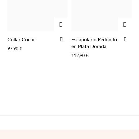
AGREGAR
AGRE
AÑADIR
AÑA
Collar Coeur
Escapulario Redondo
A
A
en Plata Dorada
97,90 €
LA
LA
112,90 €
LISTA
LIST
DE
DE
DESEOS
DES
Joyas para Fiesta