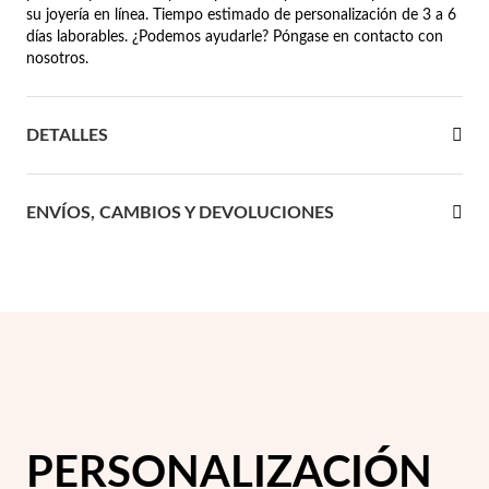
su joyería en línea. Tiempo estimado de personalización de 3 a 6
 Comunión
días laborables. ¿Podemos ayudarle? Póngase en contacto con
nosotros.
das de Plata
DETALLES
ENVÍOS, CAMBIOS Y DEVOLUCIONES
PERSONALIZACIÓN
Regalos para Ella