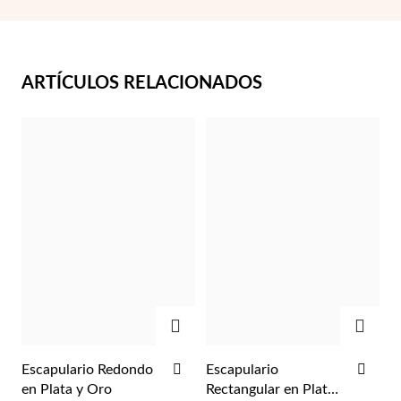
ARTÍCULOS RELACIONADOS
Plata y Oro
AGREGAR
AGRE
AÑADIR
AÑA
Escapulario Redondo
Escapulario
A
A
en Plata y Oro
Rectangular en Plata