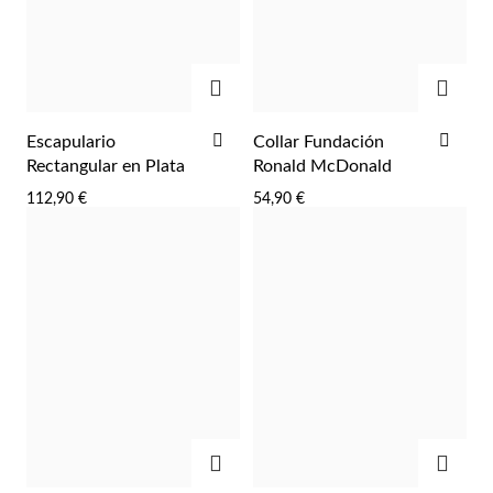
AGREGAR
AGRE
AÑADIR
AÑA
Escapulario
Collar Fundación
A
A
Rectangular en Plata
Ronald McDonald
LA
LA
112,90 €
54,90 €
LISTA
LIST
DE
DE
DESEOS
DES
AGREGAR
AGRE