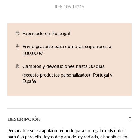
Co
Pu
An
Pe
Pe
Ref
106.14215
lojes Hombre
llares
Es
Pu
Pe
Gr
agancias
Fabricado en Portugal
lseras
Envío gratuito para compras superiores a
r Valor
100,00 €*
llos
sta €50
Cambios y devoluciones hasta 30 días
ndientes
sta €100
(excepto productos personalizados) *Portugal y
España
sta €200
mbre
Novedades
sta €300
€300
DESCRIPCIÓN
asiones
Personalice su escapulario redondo para un regalo inolvidable
da
para él o para ella. Joyas de plata de ley rodiada, disponibles en