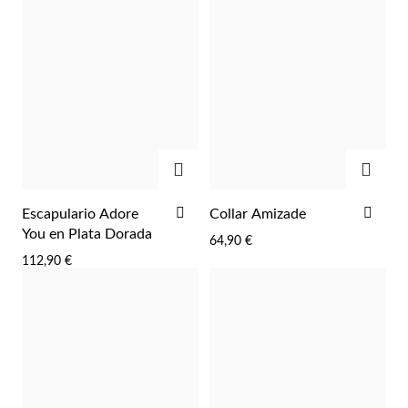
DESEOS
DES
AGREGAR
AGRE
Perlas
AÑADIR
AÑA
Escapulario Adore
Collar Amizade
A
A
You en Plata Dorada
64,90 €
LA
LA
112,90 €
LISTA
LIST
DE
DE
DESEOS
DES