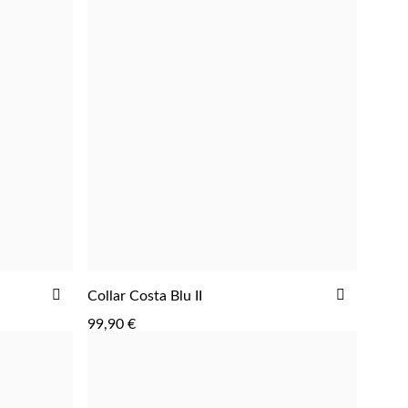
AÑADIR
AÑADIR
Collar Costa Blu II
AGREGAR
A
A
99,90 €
LA
LA
LISTA
LISTA
DE
DE
DESEOS
DESEOS