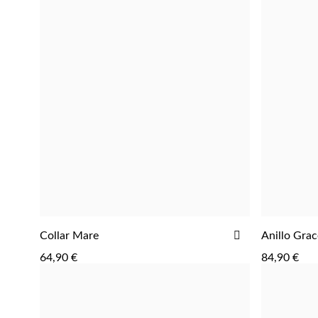
AÑADIR
Collar Mare
Anillo Grac
AGREGAR
A
64,90 €
84,90 €
LA
LISTA
DE
DESEOS