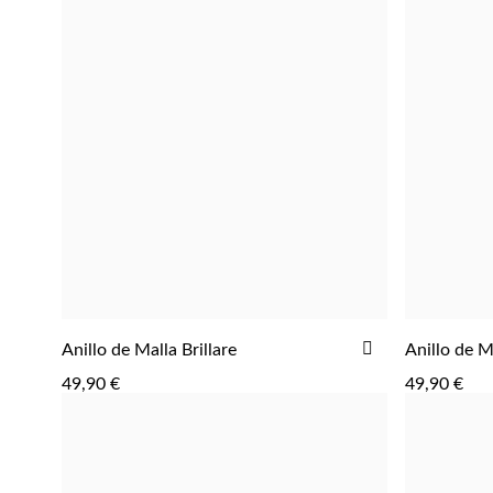
AGREGAR
AGREGAR
AÑADIR
Anillo de Malla Brillare
Anillo de 
A
49,90 €
49,90 €
LA
LISTA
DE
DESEOS