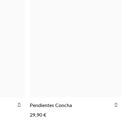
AÑADIR
AÑADIR
Pendientes Concha
AGREGAR
A
A
29,90 €
LA
LA
LISTA
LISTA
DE
DE
DESEOS
DESEOS