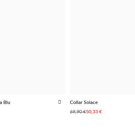
AÑADIR
a Blu
Collar Solace
AGREGAR
AGREGAR
A
69,90 €
Special
50,33 €
LA
Price
LISTA
DE
DESEOS