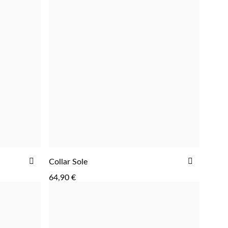
AÑADIR
AÑADIR
Collar Sole
AGREGAR
A
A
64,90 €
LA
LA
LISTA
LISTA
DE
DE
DESEOS
DESEOS