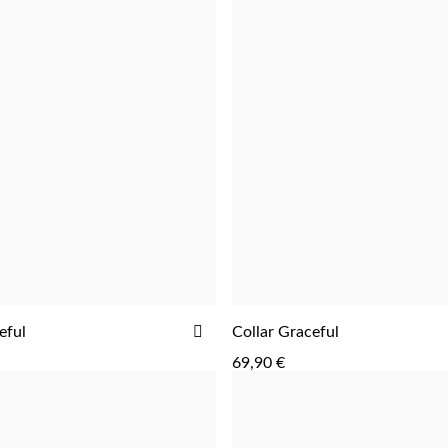
AÑADIR
eful
Collar Graceful
AGREGAR
AGREGAR
A
69,90 €
LA
LISTA
DE
DESEOS