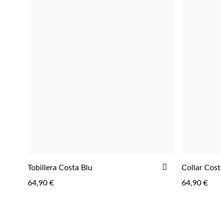
AÑADIR
Tobillera Costa Blu
Collar Cost
AGREGAR
A
64,90 €
64,90 €
LA
LISTA
DE
DESEOS