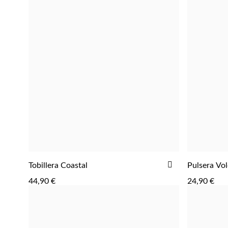
AÑADIR
Tobillera Coastal
Pulsera Vo
AGREGAR
A
44,90 €
24,90 €
LA
LISTA
DE
DESEOS