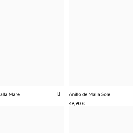
AGREGAR
AÑADIR
Malla Mare
Anillo de Malla Sole
A
49,90 €
LA
LISTA
DE
DESEOS