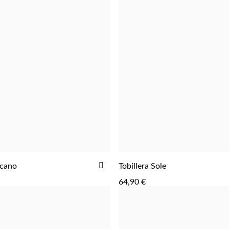
AÑADIR
lcano
Tobillera Sole
AGREGAR
AGREGAR
A
64,90 €
LA
LISTA
DE
DESEOS