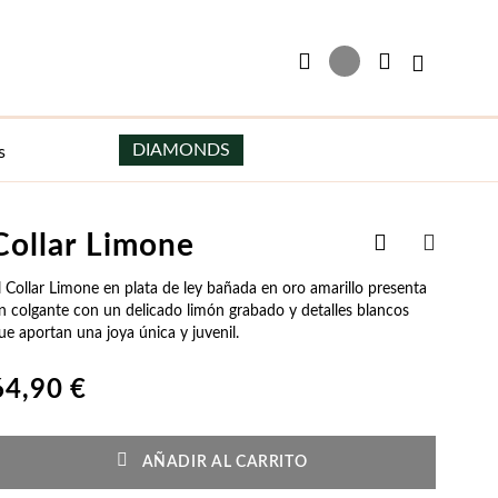
Mi cesta
DIAMONDS
s
Añadir
Collar Limone
Pendientes
Hombre
a
COMPART
la
l Collar Limone en plata de ley bañada en oro amarillo presenta
Pendientes de Plata
Collares de Hombre
Lista
n colgante con un delicado limón grabado y detalles blancos
de
ue aportan una joya única y juvenil.
Pendientes de Plata y Oro
Escapularios de Hombre
Deseos
Pendientes con Perlas
Pulseras de Hombre
64,90 €
Pendientes Aros
Gemelos
Joyas para Fiesta
Esenciales
Precios Especiales
Pendientes de Novia
Pendientes de Hombre
AÑADIR AL CARRITO
Ella
Regalos para Él
Pendientes de Fiesta
Grabables para Hombre