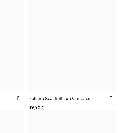
AÑADIR
AÑADIR
Pulsera Seashell con Cristales
AGREGAR
A
A
49,90 €
LA
LA
LISTA
LISTA
DE
DE
DESEOS
DESEOS