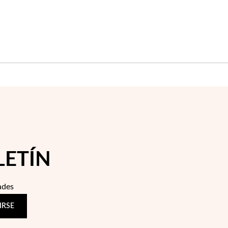
LETÍN
ades
IRSE