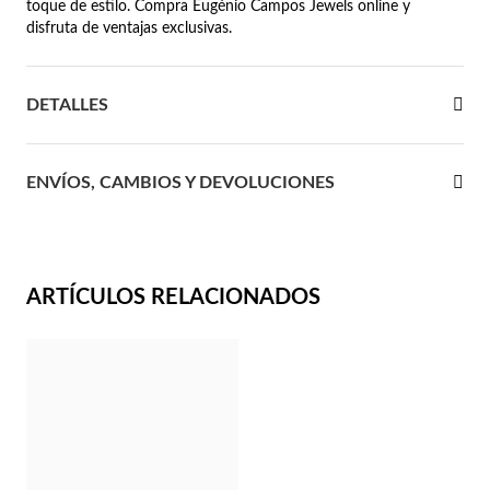
toque de estilo. Compra Eugénio Campos Jewels online y
disfruta de ventajas exclusivas.
 Comunión
das de Plata
DETALLES
ENVÍOS, CAMBIOS Y DEVOLUCIONES
ARTÍCULOS RELACIONADOS
Regalos para Ella