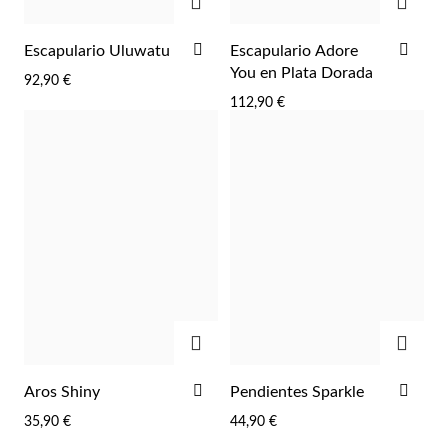
AÑADIR
AÑA
Escapulario Uluwatu
Escapulario Adore
A
A
You en Plata Dorada
92,90 €
LA
LA
112,90 €
LISTA
LIST
DE
DE
DESEOS
DES
AGREGAR
AGRE
AÑADIR
AÑA
Aros Shiny
Pendientes Sparkle
A
A
35,90 €
44,90 €
LA
LA