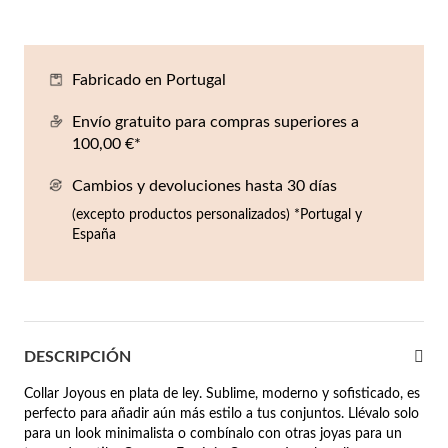
Co
Pu
An
Pe
Pe
lojes Hombre
llares
Es
Pu
Pe
Gr
Fabricado en Portugal
agancias
lseras
Envío gratuito para compras superiores a
100,00 €*
r Valor
llos
sta €50
Cambios y devoluciones hasta 30 días
(excepto productos personalizados) *Portugal y
ndientes
sta €100
España
sta €200
mbre
Novedades
sta €300
DESCRIPCIÓN
€300
Collar Joyous en plata de ley. Sublime, moderno y sofisticado, es
asiones
perfecto para añadir aún más estilo a tus conjuntos. Llévalo solo
para un look minimalista o combínalo con otras joyas para un
da