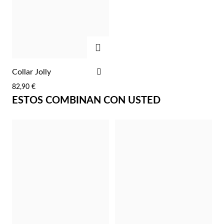
Pascua de Resurrección
AGREGAR
AÑADIR
Collar Jolly
A
82,90 €
LA
ESTOS COMBINAN CON USTED
LISTA
DE
DESEOS
Regalos para Él