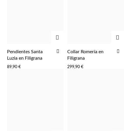
AGREGAR
AGRE
AÑADIR
AÑA
Pendientes Santa
Collar Romería en
A
A
Perlas
Luzia en Filigrana
Filigrana
LA
LA
89,90 €
299,90 €
LISTA
LIST
DE
DE
DESEOS
DES