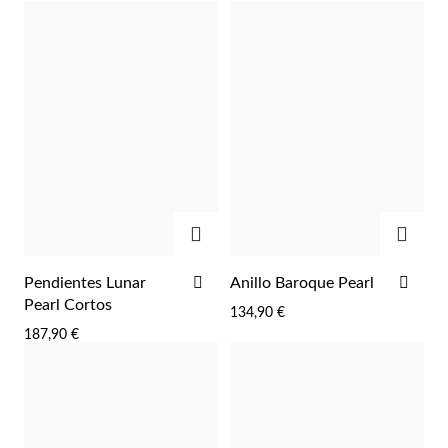
LA
LA
LISTA
LIST
DE
DE
DESEOS
DES
Temporada de Bodas
AGREGAR
AGRE
AÑADIR
AÑA
Pendientes Lunar
Anillo Baroque Pearl
A
A
Pearl Cortos
134,90 €
LA
LA
187,90 €
LISTA
LIST
DE
DE
DESEOS
DES