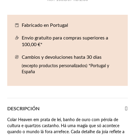
Co
Pu
An
Pe
Pe
lojes Hombre
llares
Es
Pu
Pe
Gr
Fabricado en Portugal
agancias
lseras
Envío gratuito para compras superiores a
100,00 €*
r Valor
llos
sta €50
Cambios y devoluciones hasta 30 días
(excepto productos personalizados) *Portugal y
ndientes
sta €100
España
sta €200
mbre
Novedades
sta €300
DESCRIPCIÓN
€300
Colar Heaven em prata de lei, banho de ouro com pérola de
asiones
cultura e quartzos castanho. Há uma magia que só acontece
da
quando o mundo lá fora arrefece. Cada detalhe da joia reflete a