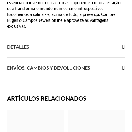
essência do inverno: delicada, mas imponente, como a estação
que transforma o mundo num cenário introspectivo.
 Comunión
Escolhemos a calma - e, acima de tudo, a presença. Compre
Eugénio Campos Jewels online e aproveite as vantagens
das de Plata
exclusivas.
DETALLES
ENVÍOS, CAMBIOS Y DEVOLUCIONES
ARTÍCULOS RELACIONADOS
Regalos para Ella