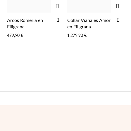
AGREGAR
AGRE
AÑADIR
AÑA
Arcos Romería en
Collar Viana es Amor
A
A
Filigrana
en Filigrana
LA
LA
479,90 €
1.279,90 €
LISTA
LIST
DE
DE
DESEOS
DES
Joyas para Fiesta