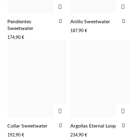
AGREGAR
AGRE
AÑADIR
AÑA
Pendientes
Anillo Sweetwater
A
A
Sweetwater
187,90 €
LA
LA
174,90 €
LISTA
LIST
DE
DE
DESEOS
DES
AGREGAR
AGRE
AÑADIR
AÑA
Collar Sweetwater
Argollas Eternal Loop
A
A
192,90 €
234,90 €