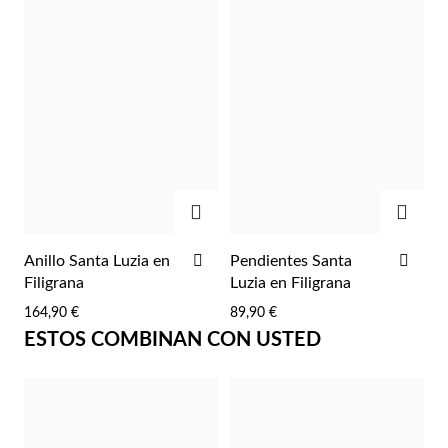
DESEOS
DES
AGREGAR
AGRE
AÑADIR
AÑA
Anillo Santa Luzia en
Pendientes Santa
A
A
Filigrana
Luzia en Filigrana
LA
LA
164,90 €
89,90 €
LISTA
LIST
ESTOS COMBINAN CON USTED
DE
DE
DESEOS
DES