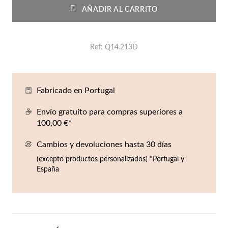
Co
Pu
An
Pe
Pe
AÑADIR AL CARRITO
lojes Hombre
llares
Es
Pu
Pe
Gr
Ref
Q14.213D
agancias
lseras
r Valor
llos
Fabricado en Portugal
sta €50
Envío gratuito para compras superiores a
ndientes
sta €100
100,00 €*
sta €200
mbre
Cambios y devoluciones hasta 30 días
(excepto productos personalizados) *Portugal y
Novedades
sta €300
España
€300
asiones
da