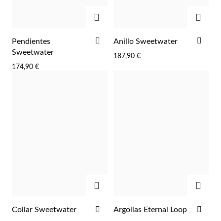
AGREGAR
AGRE
AÑADIR
AÑA
Pendientes
Anillo Sweetwater
A
A
Sweetwater
187,90 €
LA
LA
174,90 €
LISTA
LIST
DE
DE
DESEOS
DES
Perlas
AGREGAR
AGRE
AÑADIR
AÑA
Collar Sweetwater
Argollas Eternal Loop
A
A