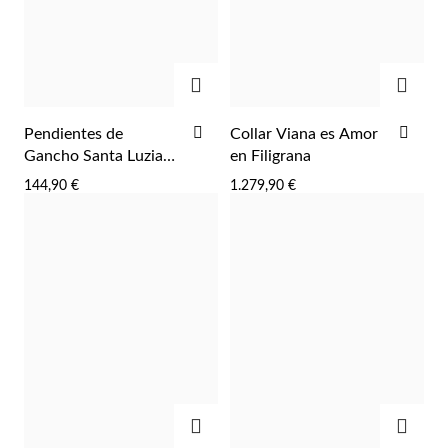
AGREGAR
AGRE
AÑADIR
AÑA
Pendientes de
Collar Viana es Amor
A
A
Gancho Santa Luzia
en Filigrana
LA
LA
en Filigrana
144,90 €
1.279,90 €
LISTA
LIST
DE
DE
DESEOS
DES
Religioso
AGREGAR
AGRE