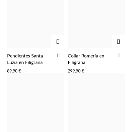
AGREGAR
AGRE
AÑADIR
AÑA
Pendientes Santa
Collar Romería en
A
A
Luzia en Filigrana
Filigrana
LA
LA
89,90 €
299,90 €
LISTA
LIST
DE
DE
DESEOS
DES