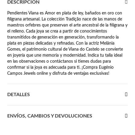
DESCRIPCIÓN
 Comunión
Pendientes Viana es Amor en plata de ley, bañados en oro con
filigrana artesanal. La colección Tradição nace de las manos de
das de Plata
maestros orfebres que preservan el arte ancestral de la filigrana y
el relleno. Cada joya se crea a partir de conocimientos
transmitidos de generación en generación, transformando la
plata en piezas delicadas y refinadas. Con la actriz Melânia
Gomes, el patrimonio cultural de Viana do Castelo se convierte
en joyería que une memoria y modernidad. Indica tu talla ideal
en las observaciones o contáctanos si tienes dudas para
confirmar si la joya es adecuada para ti. ¡Compra Eugénio
Campos Jewels online y disfruta de ventajas exclusivas!
DETALLES
ENVÍOS, CAMBIOS Y DEVOLUCIONES
Regalos para Ella