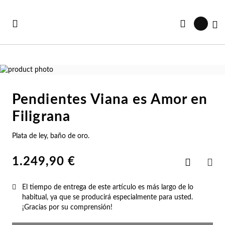
Ir
al
Mi
contenido
Saltar
al
Saltar
final
al
Pendientes Viana es Amor en
de
comienzo
Ve
Ve
Ve
Ve
Ve
la
de
Filigrana
Ver todas las colecciones
galería
la
r Todo
rjeta Regalo
Co
Pu
Ani
Pe
Co
de
galería
Plata de ley, baño de oro.
imágenes
de
vedades
s Vendidos
imágenes
Co
Pu
An
Pe
Es
1.249,90 €
Añadir
a
COM
s Vendidos
abables
la
Co
Es
An
Pe
Pu
Lista
El tiempo de entrega de este artículo es más largo de lo
de
Deseos
habitual, ya que se producirá especialmente para usted.
abables
uletos
Co
Pu
An
Pe
Ge
¡Gracias por su comprensión!
lojes Mujer