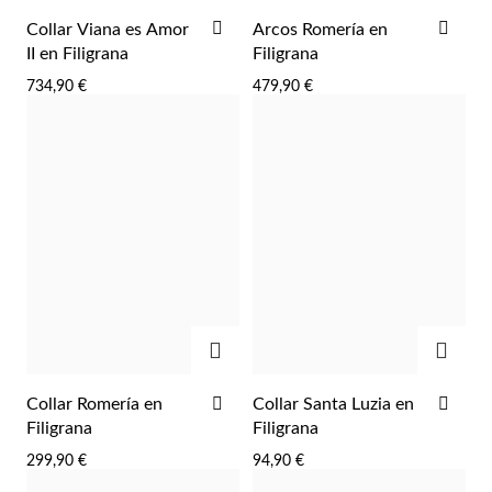
AÑADIR
AÑA
Collar Viana es Amor
Arcos Romería en
A
A
II en Filigrana
Filigrana
LA
LA
734,90 €
479,90 €
LISTA
LIST
DE
DE
DESEOS
DES
AGREGAR
AGRE
AÑADIR
AÑA
Collar Romería en
Collar Santa Luzia en
EC Lover
A
A
Filigrana
Filigrana
LA
LA
299,90 €
94,90 €
LISTA
LIST
DE
DE