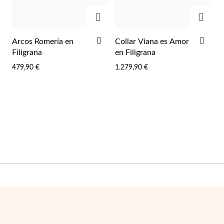
Esenciales
AGREGAR
AGRE
AÑADIR
AÑA
Arcos Romería en
Collar Viana es Amor
A
A
Filigrana
en Filigrana
LA
LA
479,90 €
1.279,90 €
LISTA
LIST
DE
DE
DESEOS
DES