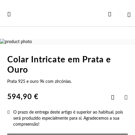
Ir
para
Ca
o
Conteúdo
Saltar
para
Saltar
o
para
Colar Intricate em Prata e
final
o
Ve
Ve
Ve
Ve
Ve
da
início
Ouro
Ver todas as Coleções
Galeria
da
r Tudo
rtão Presente
Co
Pu
An
Br
Co
de
Galeria
Prata 925 e ouro 9k com zircónias.
imagens
de
iança
rsonalizáveis
imagens
Co
Pu
An
Br
Es
594,90 €
Adicionar
aos
PAR
vidades
st Sellers
Favoritos
Co
Es
An
Br
Pu
O prazo de entrega deste artigo é superior ao habitual, pois
será produzido especialmente para si. Agradecemos a sua
st Sellers
uletos
Co
Pu
An
Ar
Bo
compreensão!
rsonalizáveis
lógios Mulher