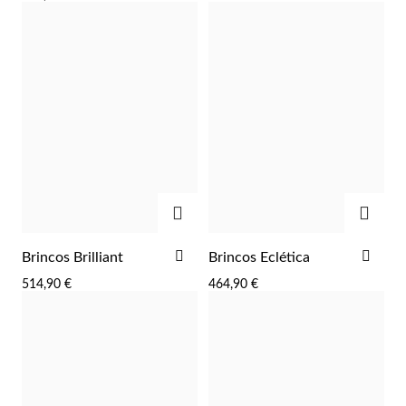
ADICIONAR
ADIC
ADICIONAR
ADI
Brincos Brilliant
Brincos Eclética
AOS
AOS
514,90 €
464,90 €
FAVORITOS
FAV
Religiosos