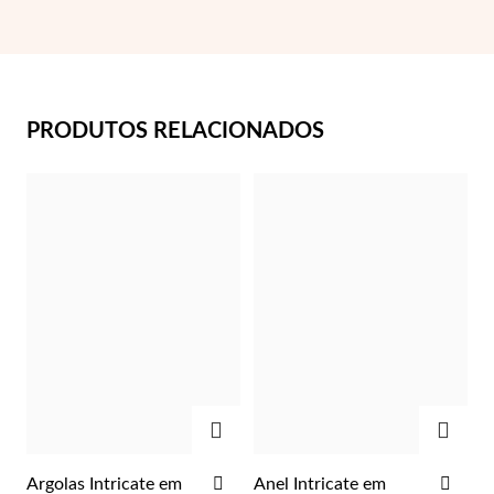
PRODUTOS RELACIONADOS
Essenciais
ADICIONAR
ADIC
ADICIONAR
ADI
Argolas Intricate em
Anel Intricate em