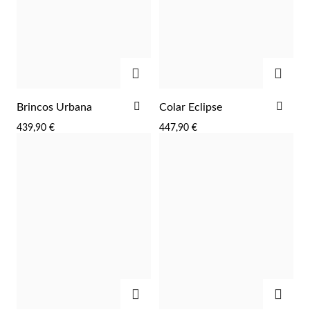
ADICIONAR
ADIC
ADICIONAR
ADI
Brincos Urbana
Colar Eclipse
AOS
AOS
439,90 €
447,90 €
FAVORITOS
FAV
ADICIONAR
ADIC