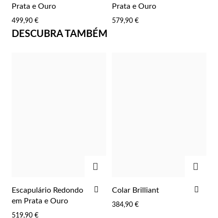
AOS
AOS
Prata e Ouro
Prata e Ouro
FAVORITOS
FAV
499,90 €
579,90 €
DESCUBRA TAMBÉM
Prata e Ouro
ADICIONAR
ADIC
ADICIONAR
ADI
Escapulário Redondo
Colar Brilliant
AOS
AOS
em Prata e Ouro
384,90 €
FAVORITOS
FAV
519,90 €