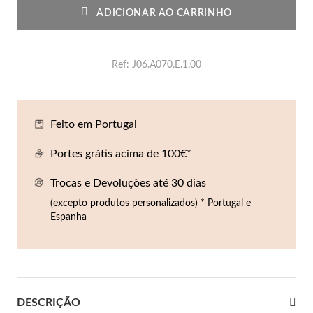
Co
Pu
An
Br
Br
ADICIONAR AO CARRINHO
lógios Homem
Es
Pu
Br
Pe
Ref
J06.A070.E.1.00
rfumes
lares
r Valor
lseiras
Feito em Portugal
é €50
Portes grátis acima de 100€*
éis
é €100
Trocas e Devoluções até 30 dias
incos
é €200
(excepto produtos personalizados) * Portugal e
Espanha
New In
é €300
omem
€300
asiões
DESCRIÇÃO
samento