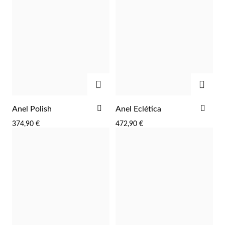
ADICIONAR
ADIC
EC Lover
ADICIONAR
ADI
Anel Polish
Anel Eclética
AOS
AOS
374,90 €
472,90 €
FAVORITOS
FAV