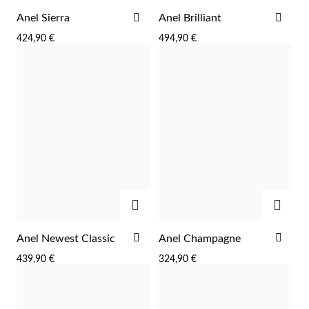
ADICIONAR
ADI
Anel Sierra
Anel Brilliant
AOS
AOS
424,90 €
494,90 €
FAVORITOS
FAV
Wedding Season
ADICIONAR
ADIC
ADICIONAR
ADI
Anel Newest Classic
Anel Champagne
AOS
AOS
439,90 €
324,90 €
FAVORITOS
FAV