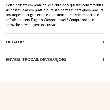
Colar Intricate em prata de lei e ouro de 9 quilates com zircónias.
 Comunhão
As nossas joias em prata e ouro são perfeitas para quem procura
um toque de originalidade e luxo. Reflita um estilo moderno e
das de Prata
sofisticado com Eugénio Campos Jewels! Compre online e
aproveite as vantagens exclusivas.
DETALHES
ENVIOS, TROCAS, DEVOLUÇÕES
Presentes para Ela