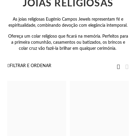
JOIAS RELIGIOSAS
 Comunhão
As joias religiosas Eugénio Campos Jewels representam fé e
das de Prata
espiritualidade, combinando devoção com elegância intemporal.
Ofereça um colar religioso que ficará na memória. Perfeitos para
a primeira comunhão, casamentos ou batizados, os brincos e
colar cruz vão fazê-la brilhar em qualquer cerimónia.
Ver
Grelha
Gre
FILTRAR E ORDENAR
como
Presentes para Ela