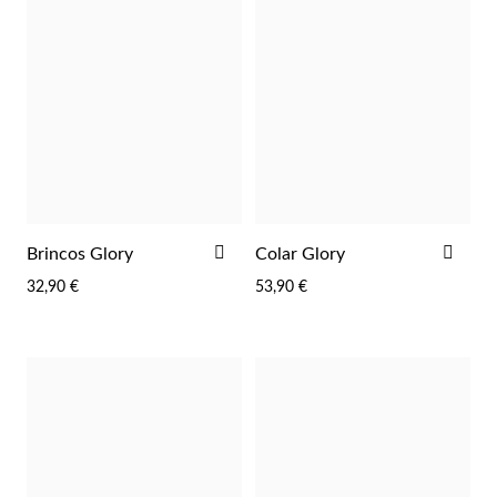
ADICIONAR
ADI
Brincos Glory
Colar Glory
AOS
AOS
32,90 €
53,90 €
FAVORITOS
FAV