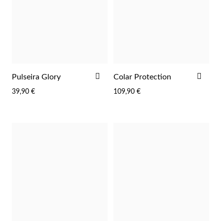
Wedding Season
ADICIONAR
ADI
Pulseira Glory
Colar Protection
AOS
AOS
39,90 €
109,90 €
FAVORITOS
FAV