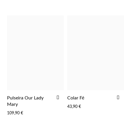
ADICIONAR
ADI
Pulseira Our Lady
Colar Fé
AOS
AOS
Mary
43,90 €
FAVORITOS
FAV
109,90 €