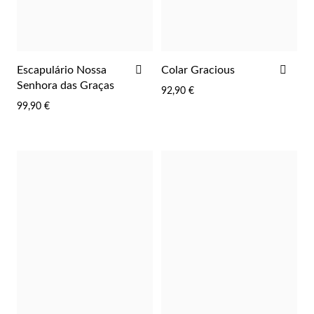
Lucky Charms
ADICIONAR
ADI
Escapulário Nossa
Colar Gracious
AOS
AOS
Senhora das Graças
92,90 €
FAVORITOS
FAV
99,90 €
Presentes para Ele