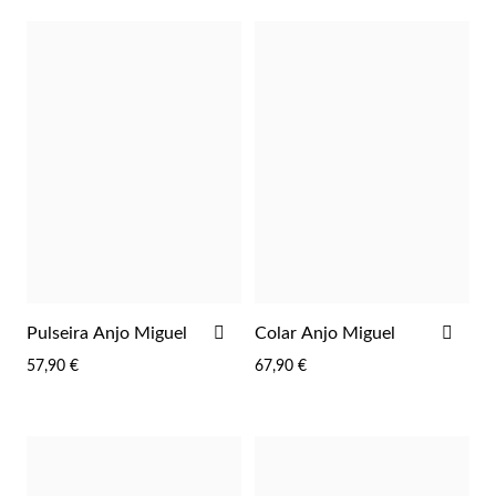
ADICIONAR
ADI
Pulseira Anjo Miguel
Colar Anjo Miguel
AOS
AOS
57,90 €
67,90 €
FAVORITOS
FAV
Religiosos