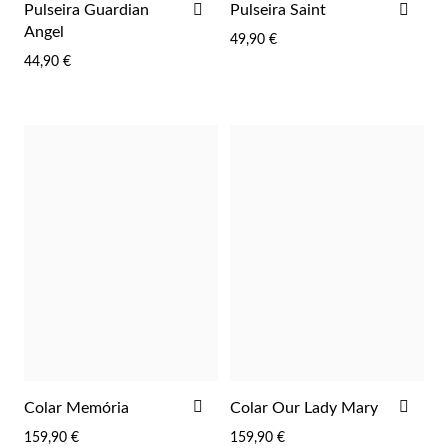
ADICIONAR
ADI
Pulseira Guardian
Pulseira Saint
AOS
AOS
Angel
49,90 €
FAVORITOS
FAV
44,90 €
Joias de Festa
ADICIONAR
ADI
Colar Memória
Colar Our Lady Mary
AOS
AOS
159,90 €
159,90 €
FAVORITOS
FAV