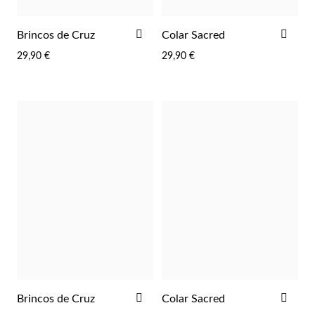
ADICIONAR
ADI
Brincos de Cruz
Colar Sacred
AOS
AOS
29,90 €
29,90 €
FAVORITOS
FAV
Essenciais
ADICIONAR
ADI
Brincos de Cruz
Colar Sacred
AOS
AOS