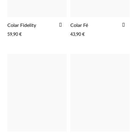
ADICIONAR
ADI
Colar Fidelity
Colar Fé
AOS
AOS
59,90 €
43,90 €
FAVORITOS
FAV
EC Lover