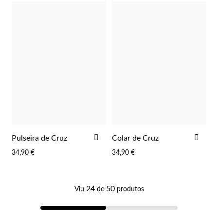
Pérolas
ADICIONAR
ADI
Pulseira de Cruz
Colar de Cruz
AOS
AOS
34,90 €
34,90 €
FAVORITOS
FAV
24
50
Viu
de
produtos