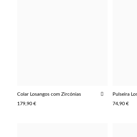
Perfumes
ADICIONAR
Colar Losangos com Zircónias
Pulseira L
AOS
179,90 €
74,90 €
FAVORITOS