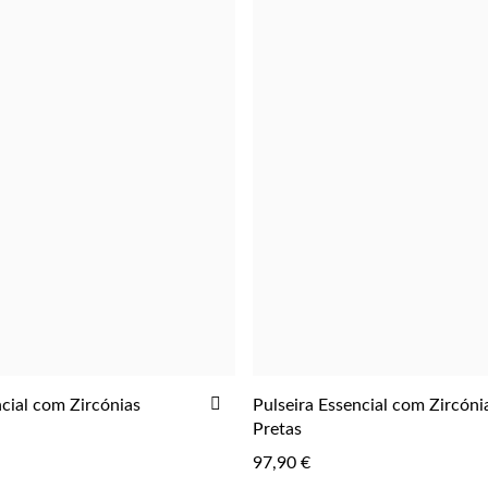
ADICIONAR
cial com Zircónias
Pulseira Essencial com Zircóni
AOS
Pretas
FAVORITOS
97,90 €