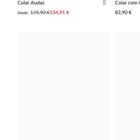
ADICIONAR
Colar Audaz
Colar com 
AOS
149,90 €
Desde
134,91 €
82,90 €
Desde
FAVORITOS