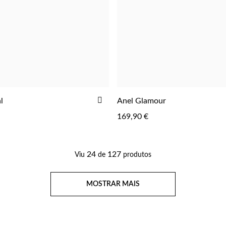
ADICIONAR
l
Anel Glamour
AOS
169,90 €
FAVORITOS
24
127
Viu
de
produtos
Página
MOSTRAR MAIS