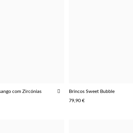
ADICIONAR
osango com Zircónias
Brincos Sweet Bubble
AOS
79,90 €
FAVORITOS