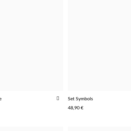
ADICIONAR
e
Set Symbols
AOS
48,90 €
FAVORITOS