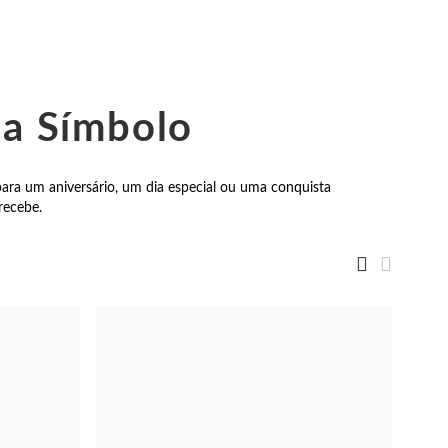
da Símbolo
ara um aniversário, um dia especial ou uma conquista
recebe.
Grelha
Grelha
Ver
como