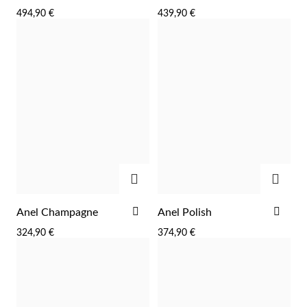
AOS
AOS
494,90 €
439,90 €
FAVORITOS
FAV
Wedding Season
ADICIONAR
ADIC
ADICIONAR
ADI
Anel Champagne
Anel Polish
AOS
AOS
324,90 €
374,90 €
FAVORITOS
FAV