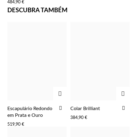
484,90 €
FAVORITOS
DESCUBRA TAMBÉM
Prata e Ouro
ADICIONAR
ADIC
ADICIONAR
ADI
Escapulário Redondo
Colar Brilliant
AOS
AOS
em Prata e Ouro
384,90 €
FAVORITOS
FAV
519,90 €