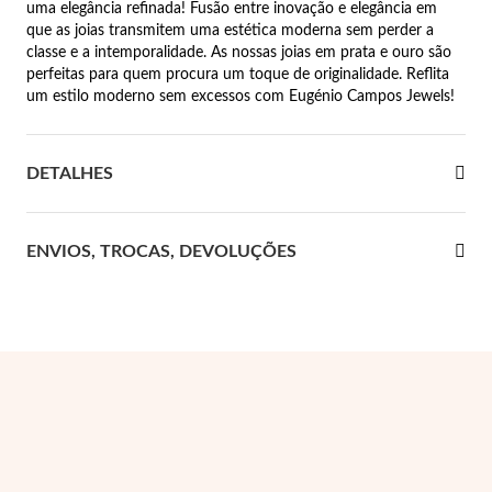
uma elegância refinada! Fusão entre inovação e elegância em
que as joias transmitem uma estética moderna sem perder a
 Comunhão
classe e a intemporalidade. As nossas joias em prata e ouro são
perfeitas para quem procura um toque de originalidade. Reflita
das de Prata
um estilo moderno sem excessos com Eugénio Campos Jewels!
DETALHES
ENVIOS, TROCAS, DEVOLUÇÕES
Presentes para Ela