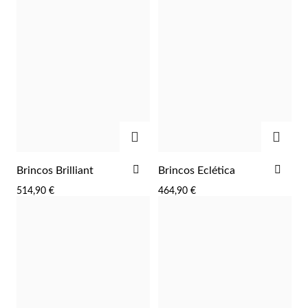
ADICIONAR
ADIC
ADICIONAR
ADI
Brincos Brilliant
Brincos Eclética
AOS
AOS
514,90 €
464,90 €
FAVORITOS
FAV
Religiosos