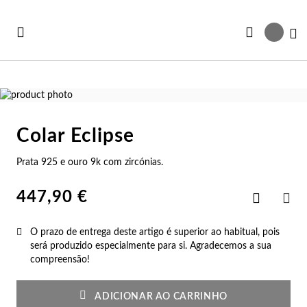
Ir
para
Ca
o
Conteúdo
Saltar
para
Saltar
o
para
Colar Eclipse
final
o
Ve
Ve
Ve
Ve
Ve
da
início
Prata 925 e ouro 9k com zircónias.
Ver todas as Coleções
Galeria
da
r Tudo
rtão Presente
Co
Pu
An
Br
Co
de
Galeria
imagens
de
447,90 €
Adicionar
iança
rsonalizáveis
imagens
aos
Co
Pu
An
Br
Es
PAR
Favoritos
O prazo de entrega deste artigo é superior ao habitual, pois
vidades
st Sellers
Co
Es
An
Br
Pu
será produzido especialmente para si. Agradecemos a sua
compreensão!
st Sellers
uletos
Co
Pu
An
Ar
Bo
ADICIONAR AO CARRINHO
rsonalizáveis
lógios Mulher