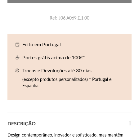
Co
Pu
An
Br
Br
lógios Homem
Ref
J06.A069.E.1.00
Es
Pu
Br
Pe
rfumes
lares
Feito em Portugal
r Valor
lseiras
é €50
Portes grátis acima de 100€*
éis
Trocas e Devoluções até 30 dias
é €100
(excepto produtos personalizados) * Portugal e
incos
é €200
Espanha
New In
é €300
omem
€300
DESCRIÇÃO
asiões
samento
Design contemporâneo, inovador e sofisticado, mas mantêm