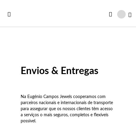
Ir
para
Ca
o
Conteúdo
Ve
Ve
Ve
Ve
Ve
Envios & Entregas
Ver todas as Coleções
r Tudo
rtão Presente
Co
Pu
An
Br
Co
iança
rsonalizáveis
Co
Pu
An
Br
Es
Na Eugénio Campos Jewels cooperamos com
parceiros nacionais e internacionais de transporte
vidades
st Sellers
Co
Es
An
Br
Pu
para assegurar que os nossos clientes têm acesso
a serviços o mais seguros, completos e flexíveis
st Sellers
uletos
possível.
Co
Pu
An
Ar
Bo
rsonalizáveis
lógios Mulher