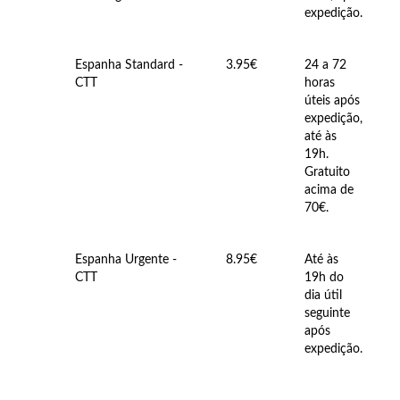
expedição.
Espanha Standard -
3.95€
24 a 72
CTT
horas
úteis após
expedição,
até às
19h.
Gratuito
acima de
70€.
Espanha Urgente -
8.95€
Até às
CTT
19h do
dia útil
seguinte
após
expedição.