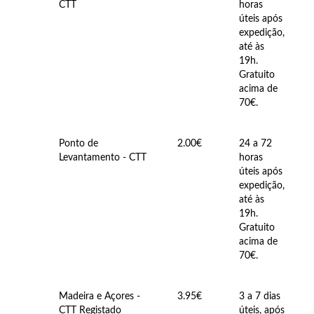
CTT
horas
úteis após
expedição,
até às
19h.
Gratuito
acima de
70€.
Ponto de
2.00€
24 a 72
Levantamento - CTT
horas
úteis após
expedição,
até às
19h.
Gratuito
acima de
70€.
Religiosos
Madeira e Açores -
3.95€
3 a 7 dias
CTT Registado
úteis, após