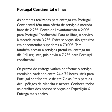
Co
Pu
An
Br
Br
Portugal Continental e Ilhas
lógios Homem
Es
Pu
Br
Pe
As compras realizadas para entrega em Portugal
rfumes
Continental têm uma oferta de serviço à morada
lares
base de 2,95€, Ponto de Levantamento a 2,00€,
para Portugal Continental. Para as Ilhas, o serviço
r Valor
à morada custa 3,95€. Estes serviços são gratuitos
lseiras
em encomendas superiores a 70,00€. Tem
é €50
também acesso a serviços premium, entrega no
dia útil seguinte, pós-envio a 7,95€ para Portugal
éis
é €100
continental.
incos
é €200
Os prazos de entrega variam conforme o serviço
escolhido, variando entre 24 a 72 horas úteis para
Portugal continental e de até 7 dias úteis para os
New In
é €300
omem
Arquipélagos da Madeira e Açores. Conheça todos
os detalhes dos nossos serviços de Expedição &
€300
Entrega mais abaixo.
asiões
samento