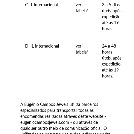
CTT Internacional
ver
3 a 5 dias
tabela*
úteis, após
expedição,
Wedding Season
até às 19
horas.
DHL Internacional
ver
24 a 48
tabela*
horas
úteis, após
expedição,
até às 19
horas.
A Eugénio Campos Jewels utiliza parceiros
especializados para transportar todas as
encomendas realizadas atráves deste website -
eugeniocamposjewels.com - ou através de
qualquer outro meio de comunicação oficial. O