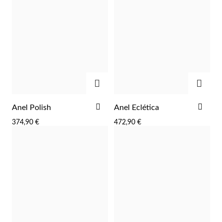
ADICIONAR
ADIC
EC Lover
ADICIONAR
ADI
Anel Polish
Anel Eclética
AOS
AOS
374,90 €
472,90 €
FAVORITOS
FAV