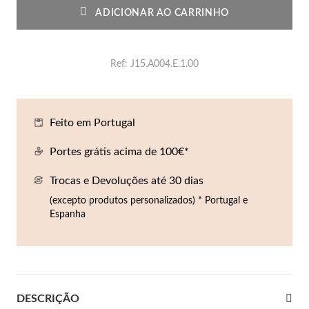
Co
Pu
An
Br
Br
ADICIONAR AO CARRINHO
lógios Homem
Es
Pu
Br
Pe
Ref
J15.A004.E.1.00
rfumes
lares
r Valor
lseiras
Feito em Portugal
é €50
Portes grátis acima de 100€*
éis
é €100
Trocas e Devoluções até 30 dias
incos
é €200
(excepto produtos personalizados) * Portugal e
Espanha
New In
é €300
omem
€300
asiões
DESCRIÇÃO
samento