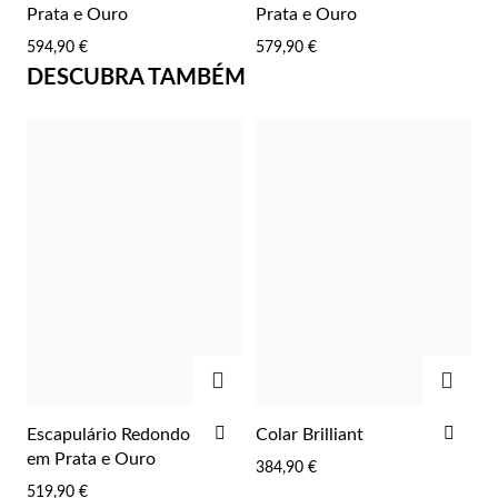
AOS
AOS
Prata e Ouro
Prata e Ouro
FAVORITOS
FAV
594,90 €
579,90 €
DESCUBRA TAMBÉM
Prata e Ouro
ADICIONAR
ADIC
ADICIONAR
ADI
Escapulário Redondo
Colar Brilliant
AOS
AOS
em Prata e Ouro
384,90 €
FAVORITOS
FAV
519,90 €