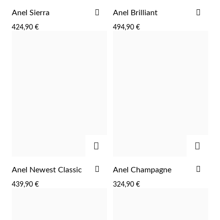
ADICIONAR
ADI
Anel Sierra
Anel Brilliant
AOS
AOS
424,90 €
494,90 €
FAVORITOS
FAV
Wedding Season
ADICIONAR
ADIC
ADICIONAR
ADI
Anel Newest Classic
Anel Champagne
AOS
AOS
439,90 €
324,90 €
FAVORITOS
FAV