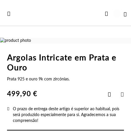
Ir
para
Ca
o
Conteúdo
Saltar
para
Saltar
o
para
Argolas Intricate em Prata e
final
o
Ve
Ve
Ve
Ve
Ve
da
início
Ouro
Ver todas as Coleções
Galeria
da
r Tudo
rtão Presente
Co
Pu
An
Br
Co
de
Galeria
Prata 925 e ouro 9k com zircónias.
imagens
de
iança
rsonalizáveis
imagens
Co
Pu
An
Br
Es
499,90 €
Adicionar
aos
PAR
vidades
st Sellers
Favoritos
Co
Es
An
Br
Pu
O prazo de entrega deste artigo é superior ao habitual, pois
será produzido especialmente para si. Agradecemos a sua
st Sellers
uletos
Co
Pu
An
Ar
Bo
compreensão!
rsonalizáveis
lógios Mulher