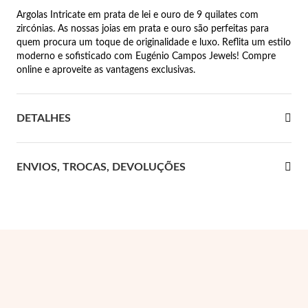
Argolas Intricate em prata de lei e ouro de 9 quilates com
 Comunhão
zircónias. As nossas joias em prata e ouro são perfeitas para
quem procura um toque de originalidade e luxo. Reflita um estilo
das de Prata
moderno e sofisticado com Eugénio Campos Jewels! Compre
online e aproveite as vantagens exclusivas.
DETALHES
ENVIOS, TROCAS, DEVOLUÇÕES
Presentes para Ela