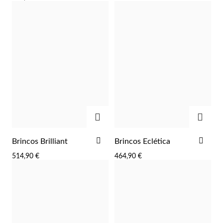
ADICIONAR
ADIC
ADICIONAR
ADI
Brincos Brilliant
Brincos Eclética
AOS
AOS
514,90 €
464,90 €
FAVORITOS
FAV
Religiosos