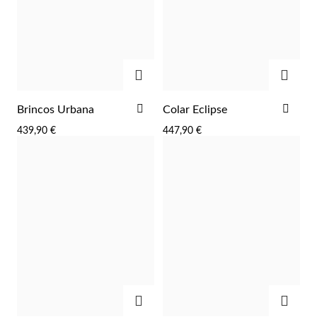
ADICIONAR
ADIC
ADICIONAR
ADI
Brincos Urbana
Colar Eclipse
AOS
AOS
439,90 €
447,90 €
FAVORITOS
FAV
ADICIONAR
ADIC