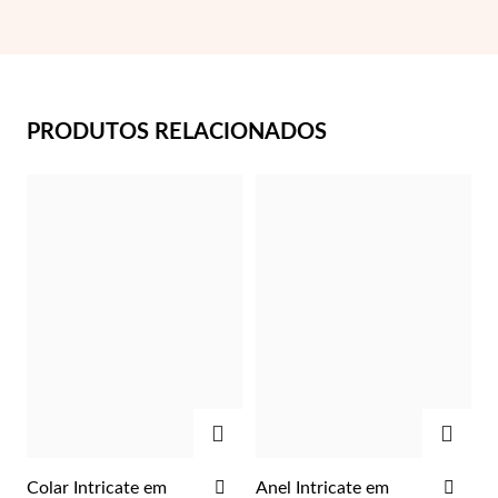
PRODUTOS RELACIONADOS
Essenciais
ADICIONAR
ADIC
ADICIONAR
ADI
Colar Intricate em
Anel Intricate em