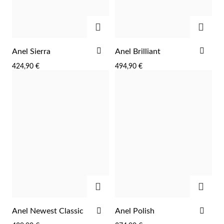
ADICIONAR
ADIC
ADICIONAR
ADI
Anel Sierra
Anel Brilliant
AOS
AOS
424,90 €
494,90 €
FAVORITOS
FAV
ADICIONAR
ADIC
ADICIONAR
ADI
Anel Newest Classic
Anel Polish
AOS
AOS