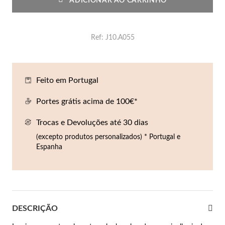
ADICIONAR AO CARRINHO
Co
Pu
An
Br
Br
lógios Homem
Es
Pu
Br
Pe
Ref
J10.A055
rfumes
lares
r Valor
Feito em Portugal
lseiras
é €50
Portes grátis acima de 100€*
éis
é €100
Trocas e Devoluções até 30 dias
(excepto produtos personalizados) * Portugal e
incos
é €200
Espanha
New In
é €300
omem
€300
asiões
DESCRIÇÃO
samento