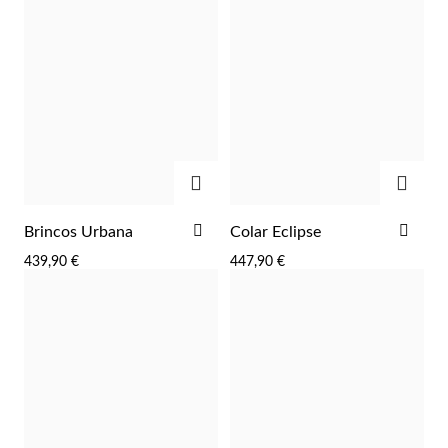
ADICIONAR
ADIC
ADICIONAR
ADI
Brincos Urbana
Colar Eclipse
AOS
AOS
439,90 €
447,90 €
FAVORITOS
FAV
Religiosos