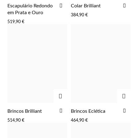
ADICIONAR
ADI
Escapulário Redondo
Colar Brilliant
AOS
AOS
em Prata e Ouro
384,90 €
FAVORITOS
FAV
519,90 €
Prata e Ouro
ADICIONAR
ADIC
ADICIONAR
ADI
Brincos Brilliant
Brincos Eclética
AOS
AOS
514,90 €
464,90 €
FAVORITOS
FAV