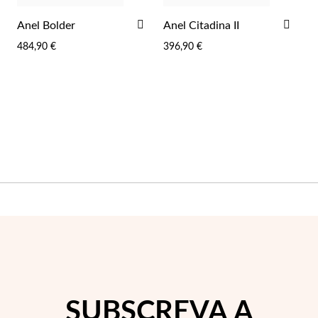
ADICIONAR
ADI
Anel Bolder
Anel Citadina II
AOS
AOS
484,90 €
396,90 €
FAVORITOS
FAV
Joias de Festa
SUBSCREVA A