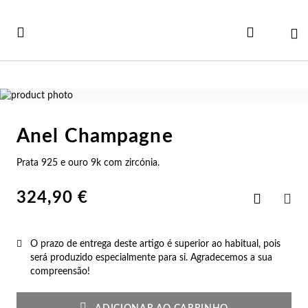
Ir
para
Ca
o
Conteúdo
Saltar
para
Saltar
o
para
Anel Champagne
final
o
Ve
Ve
Ve
Ve
Ve
da
início
Prata 925 e ouro 9k com zircónia.
Ver todas as Coleções
Galeria
da
r Tudo
rtão Presente
Co
Pu
An
Br
Co
de
Galeria
imagens
de
324,90 €
Adicionar
iança
rsonalizáveis
imagens
aos
Co
Pu
An
Br
Es
PAR
Favoritos
vidades
st Sellers
O prazo de entrega deste artigo é superior ao habitual, pois
Co
Es
An
Br
Pu
será produzido especialmente para si. Agradecemos a sua
compreensão!
st Sellers
uletos
Co
Pu
An
Ar
Bo
rsonalizáveis
lógios Mulher