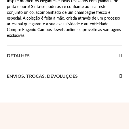
Inspire momentos elegantes e looks relaxados com joalharia de
prata e ouro! Sinta-se poderosa e confiante ao usar este
 Comunhão
conjunto único, acompanhado de um champagne fresco e
especial. A coleção é feita à mão, criada através de um processo
das de Prata
artesanal que garante a sua exclusividade e autenticidade.
Compre Eugénio Campos Jewels online e aproveite as vantagens
exclusivas.
DETALHES
ENVIOS, TROCAS, DEVOLUÇÕES
Presentes para Ela