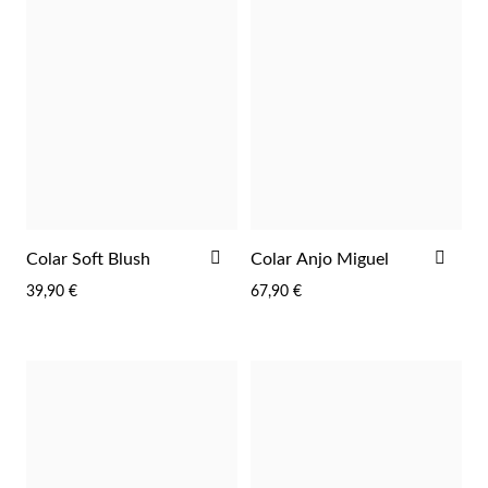
Essenciais
ADICIONAR
ADI
Colar Soft Blush
Colar Anjo Miguel
AOS
AOS
39,90 €
67,90 €
FAVORITOS
FAV