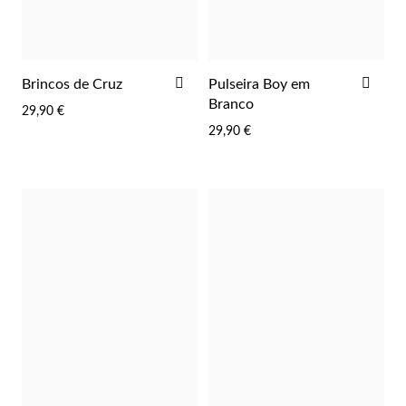
ADICIONAR
ADI
Brincos de Cruz
Pulseira Boy em
AOS
AOS
Branco
29,90 €
FAVORITOS
FAV
29,90 €
Religiosos