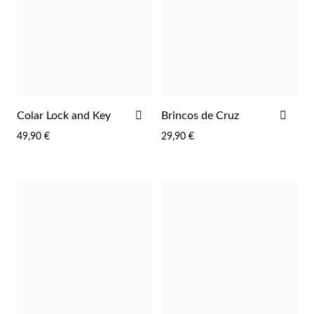
ADICIONAR
ADI
Colar Lock and Key
Brincos de Cruz
AOS
AOS
49,90 €
29,90 €
FAVORITOS
FAV
Prata e Ouro