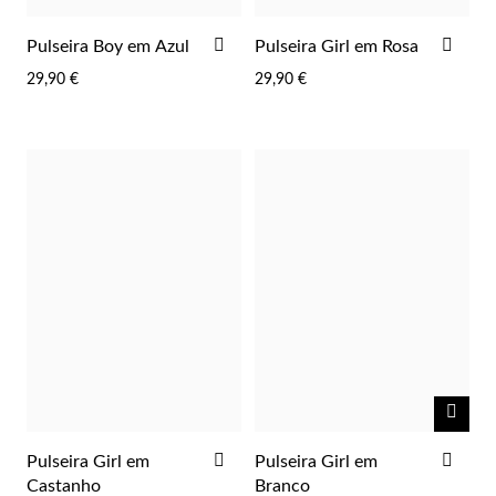
ADICIONAR
ADI
Pulseira Boy em Azul
Pulseira Girl em Rosa
AOS
AOS
29,90 €
29,90 €
FAVORITOS
FAV
NOTI
ME
ADICIONAR
ADI
Pulseira Girl em
Pulseira Girl em
AOS
AOS
Castanho
Branco