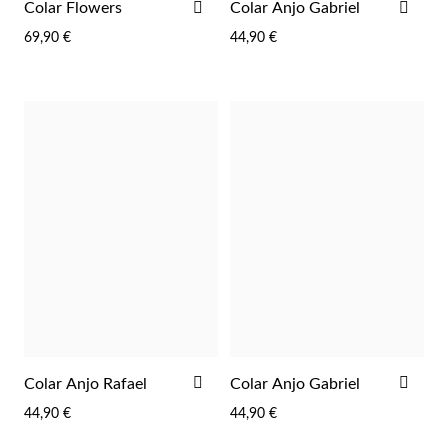
ADICIONAR
ADI
Colar Flowers
Colar Anjo Gabriel
AOS
AOS
 Comunhão
69,90 €
44,90 €
FAVORITOS
FAV
das de Prata
ADICIONAR
ADI
Colar Anjo Rafael
Colar Anjo Gabriel
AOS
AOS
44,90 €
44,90 €
FAVORITOS
FAV
Presentes para Ela