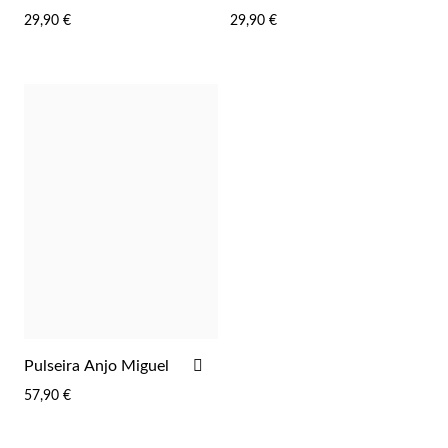
FAVORITOS
FAV
29,90 €
29,90 €
Wedding Season
ADICIONAR
Pulseira Anjo Miguel
AOS
57,90 €
FAVORITOS