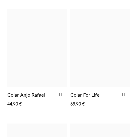
Lucky Charms
ADICIONAR
ADI
Colar Anjo Rafael
Colar For Life
AOS
AOS
44,90 €
69,90 €
FAVORITOS
FAV
Presentes para Ele