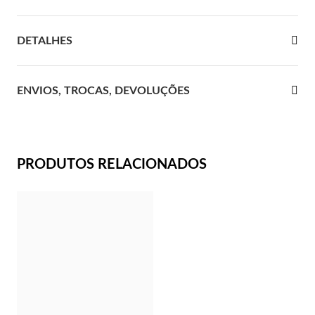
 Comunhão
DETALHES
das de Prata
ENVIOS, TROCAS, DEVOLUÇÕES
PRODUTOS RELACIONADOS
Presentes para Ela