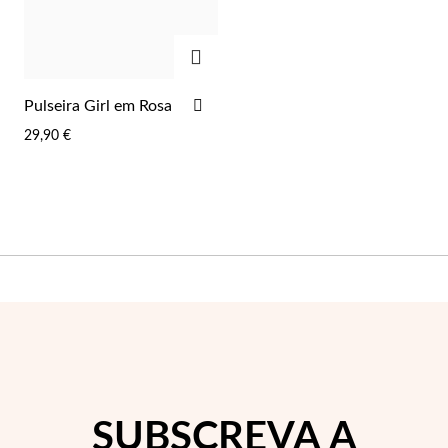
Lucky Charms
ADICIONAR
ADICIONAR
Pulseira Girl em Rosa
AOS
29,90 €
FAVORITOS
Presentes para Ele
SUBSCREVA A