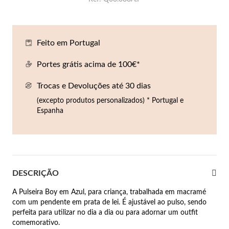
Co
Pu
An
Br
Br
lógios Homem
Es
Pu
Br
Pe
Feito em Portugal
rfumes
lares
Portes grátis acima de 100€*
r Valor
Trocas e Devoluções até 30 dias
lseiras
é €50
(excepto produtos personalizados) * Portugal e
Espanha
éis
é €100
incos
é €200
New In
é €300
omem
DESCRIÇÃO
€300
A Pulseira Boy em Azul, para criança, trabalhada em macramé
com um pendente em prata de lei. É ajustável ao pulso, sendo
asiões
perfeita para utilizar no dia a dia ou para adornar um outfit
samento
comemorativo.