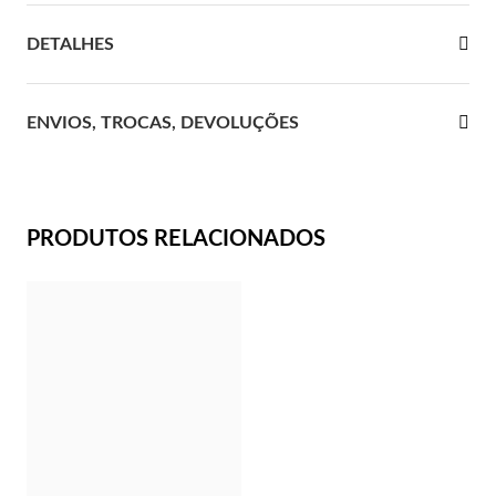
 Comunhão
DETALHES
das de Prata
ENVIOS, TROCAS, DEVOLUÇÕES
PRODUTOS RELACIONADOS
Presentes para Ela