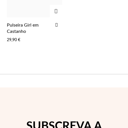
Lucky Charms
ADICIONAR
ADICIONAR
Pulseira Girl em
AOS
Castanho
FAVORITOS
29,90 €
Presentes para Ele
SUBSCREVA A