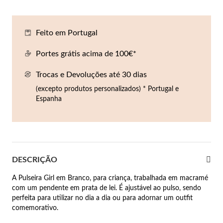
Co
Pu
An
Br
Br
lógios Homem
Feito em Portugal
Es
Pu
Br
Pe
rfumes
Portes grátis acima de 100€*
lares
Trocas e Devoluções até 30 dias
r Valor
lseiras
(excepto produtos personalizados) * Portugal e
é €50
Espanha
éis
é €100
incos
é €200
New In
DESCRIÇÃO
é €300
omem
A Pulseira Girl em Branco, para criança, trabalhada em macramé
€300
com um pendente em prata de lei. É ajustável ao pulso, sendo
perfeita para utilizar no dia a dia ou para adornar um outfit
asiões
comemorativo.
samento