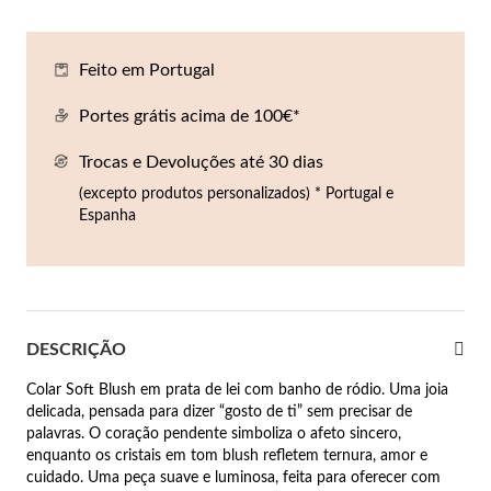
Co
Pu
An
Br
Br
lógios Homem
Feito em Portugal
Es
Pu
Br
Pe
rfumes
Portes grátis acima de 100€*
lares
Trocas e Devoluções até 30 dias
r Valor
lseiras
(excepto produtos personalizados) * Portugal e
é €50
Espanha
éis
é €100
incos
é €200
DESCRIÇÃO
New In
é €300
omem
Colar Soft Blush em prata de lei com banho de ródio. Uma joia
€300
delicada, pensada para dizer “gosto de ti” sem precisar de
palavras. O coração pendente simboliza o afeto sincero,
asiões
enquanto os cristais em tom blush refletem ternura, amor e
samento
cuidado. Uma peça suave e luminosa, feita para oferecer com