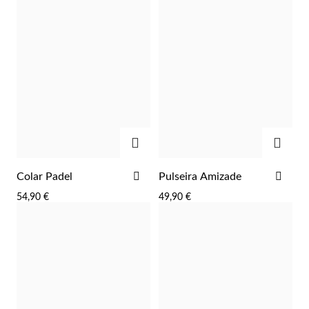
ADICIONAR
ADIC
ADICIONAR
ADI
Colar Padel
Pulseira Amizade
Prata e Ouro
AOS
AOS
54,90 €
49,90 €
FAVORITOS
FAV