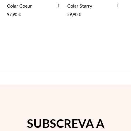
ADICIONAR
ADI
Colar Coeur
Colar Starry
AOS
AOS
97,90 €
59,90 €
FAVORITOS
FAV
SUBSCREVA A