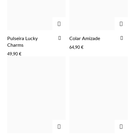
ADICIONAR
ADIC
ADICIONAR
ADI
Pulseira Lucky
Colar Amizade
AOS
AOS
Charms
64,90 €
FAVORITOS
FAV
49,90 €
Religiosos
ADICIONAR
ADIC