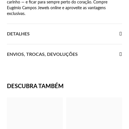
carinho — e ficar para sempre perto do coração. Compre
Eugénio Campos Jewels online e aproveite as vantagens
 Comunhão
exclusivas.
das de Prata
DETALHES
ENVIOS, TROCAS, DEVOLUÇÕES
DESCUBRA TAMBÉM
Presentes para Ela