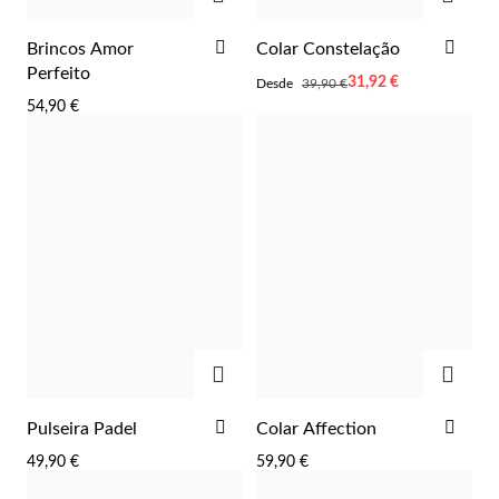
ADICIONAR
ADI
Brincos Amor
Colar Constelação
AOS
AOS
Perfeito
Desde
31,92 €
Desde
39,90 €
FAVORITOS
FAV
54,90 €
Essenciais
ADICIONAR
ADIC
ADICIONAR
ADI
Pulseira Padel
Colar Affection
AOS
AOS
49,90 €
59,90 €
FAVORITOS
FAV