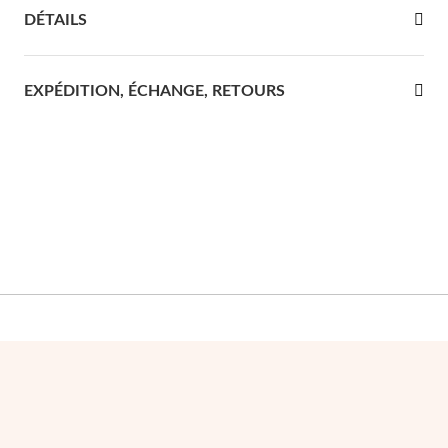
DÉTAILS
re Communion
ces d'Argent
EXPÉDITION, ÉCHANGE, RETOURS
Cadeaux pour Elle