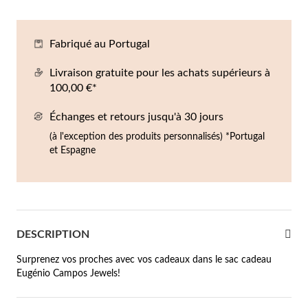
Co
Br
Ba
Bo
Bo
ntres Homme
Fabriqué au Portugal
liers
Sc
Br
Bo
Gr
rfums
Livraison gratuite pour les achats supérieurs à
acelets
100,00 €*
r valeur
Échanges et retours jusqu'à 30 jours
gues
squ'à €50
(à l'exception des produits personnalisés) *Portugal
et Espagne
ucles d'oreilles
squ'à €100
squ'à €200
omme
Nouveautés
squ'à €300
DESCRIPTION
€300
Surprenez vos proches avec vos cadeaux dans le sac cadeau
Eugénio Campos Jewels!
casions
riage