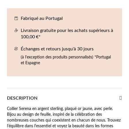
Co
Br
Ba
Bo
Bo
ntres Homme
Fabriqué au Portugal
liers
Sc
Br
Bo
Gr
rfums
Livraison gratuite pour les achats supérieurs à
acelets
100,00 €*
r valeur
Échanges et retours jusqu'à 30 jours
gues
squ'à €50
(à l'exception des produits personnalisés) *Portugal
et Espagne
ucles d'oreilles
squ'à €100
squ'à €200
omme
Nouveautés
squ'à €300
DESCRIPTION
€300
Collier Serena en argent sterling, plaqué or jaune, avec perle.
Bijou au design de feuille, inspiré de la célébration des
casions
nombreuses couches qui coexistent en chacun de nous. Trouvez
riage
l'équilibre dans l'essentiel et voyez la beauté dans les formes