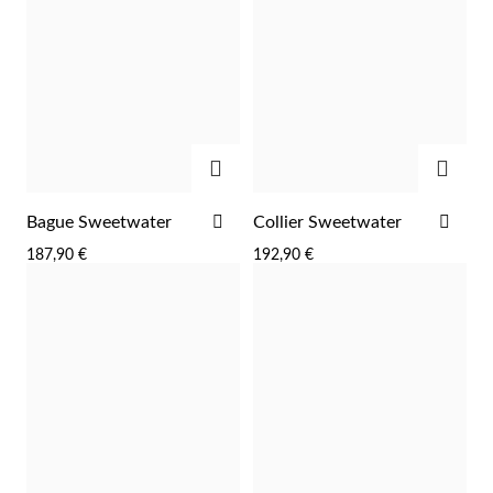
AJOUTER
AJOU
AJOUTER
AJO
Bague Sweetwater
Collier Sweetwater
À
À
187,90 €
192,90 €
LA
LA
Religieux
LISTE
LIST
D'ACHATS
D'A