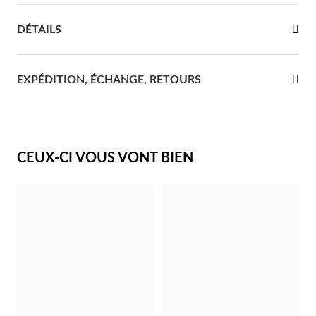
re Communion
DÉTAILS
ces d'Argent
EXPÉDITION, ÉCHANGE, RETOURS
CEUX-CI VOUS VONT BIEN
Cadeaux pour Elle