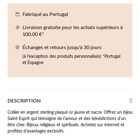
Co
Br
Ba
Bo
Bo
Fabriqué au Portugal
ntres Homme
liers
Sc
Br
Bo
Gr
Livraison gratuite pour les achats supérieurs à
rfums
100,00 €*
acelets
Échanges et retours jusqu'à 30 jours
r valeur
gues
(à l'exception des produits personnalisés) *Portugal
squ'à €50
et Espagne
ucles d'oreilles
squ'à €100
squ'à €200
omme
Nouveautés
squ'à €300
DESCRIPTION
Collier en argent sterling plaqué or jaune et nacre. Offrez un bijou
€300
Saint-Esprit qui témoigne de l'amour et des bénédictions d'un
être cher. Bijoux religieux et spirituels. Achetez sur internet et
casions
profitez d'avantages exclusifs.
riage