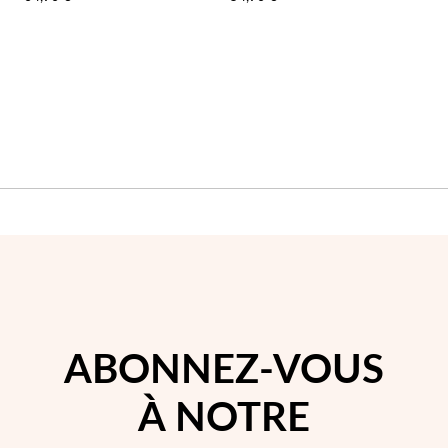
LA
LA
LISTE
LIST
D'ACHATS
D'A
ABONNEZ-VOUS
À NOTRE