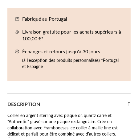
Co
Br
Ba
Bo
Bo
ntres Homme
Fabriqué au Portugal
liers
Sc
Br
Bo
Gr
rfums
Livraison gratuite pour les achats supérieurs à
acelets
100,00 €*
r valeur
Échanges et retours jusqu'à 30 jours
gues
squ'à €50
(à l'exception des produits personnalisés) *Portugal
et Espagne
ucles d'oreilles
squ'à €100
squ'à €200
omme
Nouveautés
squ'à €300
DESCRIPTION
€300
Collier en argent sterling avec plaqué or, quartz carré et
"Authentic" gravé sur une plaque rectangulaire. Créé en
casions
collaboration avec Frambooesas, ce collier à maille fine est
riage
délicat et parfait pour être combiné avec d'autres colliers.