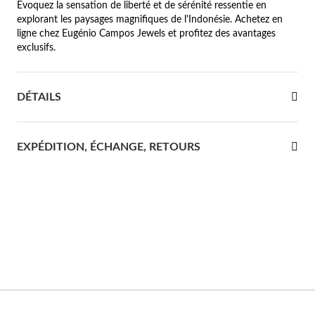
Évoquez la sensation de liberté et de sérénité ressentie en
explorant les paysages magnifiques de l'Indonésie. Achetez en
re Communion
ligne chez Eugénio Campos Jewels et profitez des avantages
exclusifs.
ces d'Argent
DÉTAILS
EXPÉDITION, ÉCHANGE, RETOURS
Cadeaux pour Elle