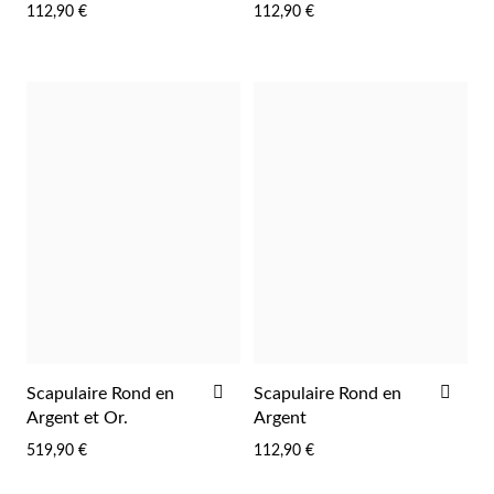
Argent.
Argent Doré.
112,90 €
112,90 €
LISTE
LIST
D'ACHATS
D'A
Perles
AJOUTER
AJO
Scapulaire Rond en
Scapulaire Rond en
À
À
Argent et Or.
Argent
LA
LA
519,90 €
112,90 €
LISTE
LIST
D'ACHATS
D'A