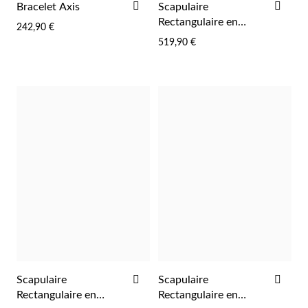
AJOUTER
AJO
Bracelet Axis
Scapulaire
À
À
Rectangulaire en
242,90 €
LA
LA
Argent et Or
519,90 €
Saison des Mariages
LISTE
LIST
D'ACHATS
D'A
AJOUTER
AJO
Scapulaire
Scapulaire
À
À
Rectangulaire en
Rectangulaire en
LA
LA