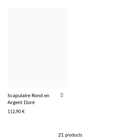
AJOUTER
Scapulaire Rond en
Mes Bijoux Tendance
À
Argent Doré
LA
112,90 €
LISTE
D'ACHATS
21
products