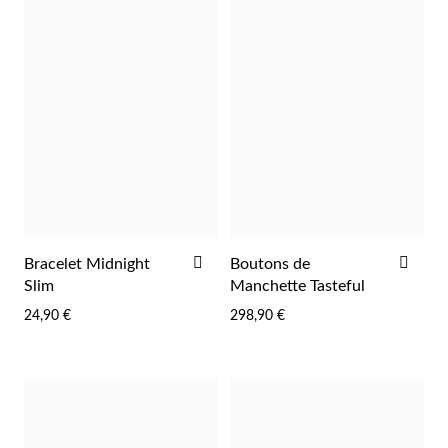
Pâques
AJOUTER
AJO
Bracelet Midnight
Boutons de
À
À
Slim
Manchette Tasteful
LA
LA
24,90 €
298,90 €
LISTE
LIST
D'ACHATS
D'A
Cadeaux pour Lui