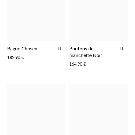
AJOUTER
AJO
Bague Chosen
Boutons de
À
À
manchette Noir
182,90 €
LA
LA
164,90 €
LISTE
LIST
D'ACHATS
D'A
Religieux