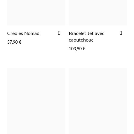
AJOUTER
AJO
Créoles Nomad
Bracelet Jet avec
À
À
caoutchouc
37,90 €
LA
LA
103,90 €
LISTE
LIST
D'ACHATS
D'A
EC Lover