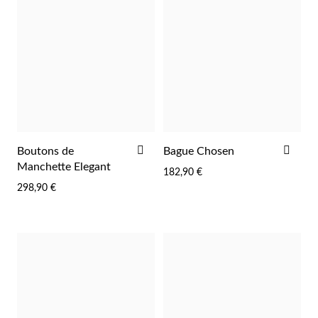
Argent et Or
AJOUTER
AJO
Boutons de
Bague Chosen
À
À
Manchette Elegant
182,90 €
LA
LA
298,90 €
LISTE
LIST
D'ACHATS
D'A