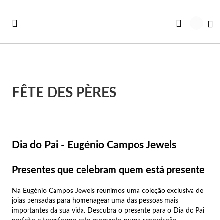
Aller
au
Mo
contenu
FÊTE DES PÈRES
Vo
Vo
Vo
Vo
Vo
Voir toutes les Collections
ut voir
rte Cadeau
Co
Br
Ba
Bo
Co
Dia do Pai - Eugénio Campos Jewels
uveautés
illeures Ventes
Co
Br
Ba
Bo
Sc
Presentes que celebram quem está presente
illeures Ventes
avables
Co
Br
Ba
Bo
Br
Na Eugénio Campos Jewels reunimos uma coleção exclusiva de
avables
rte Bonheurs
joias pensadas para homenagear uma das pessoas mais
Co
Br
Ba
Cr
Bo
importantes da sua vida. Descubra o presente para o Dia do Pai
ntres Femme