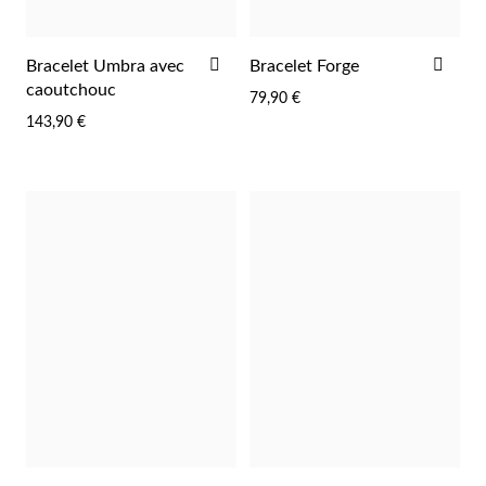
AJOUTER
AJO
Bracelet Umbra avec
Bracelet Forge
À
À
caoutchouc
79,90 €
LA
LA
143,90 €
LISTE
LIST
D'ACHATS
D'A