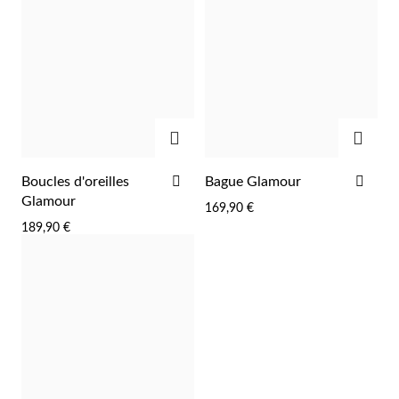
Pâques
AJOUTER
AJOU
AJOUTER
AJO
Boucles d'oreilles
Bague Glamour
À
À
Glamour
169,90 €
LA
LA
189,90 €
LISTE
LIST
D'ACHATS
D'A
Cadeaux pour Lui