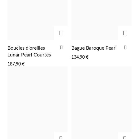
AJOUTER
AJOU
AJOUTER
AJO
Boucles d'oreilles
Bague Baroque Pearl
À
À
Lunar Pearl Courtes
134,90 €
LA
LA
187,90 €
LISTE
LIST
D'ACHATS
D'A
AJOUTER
AJOU