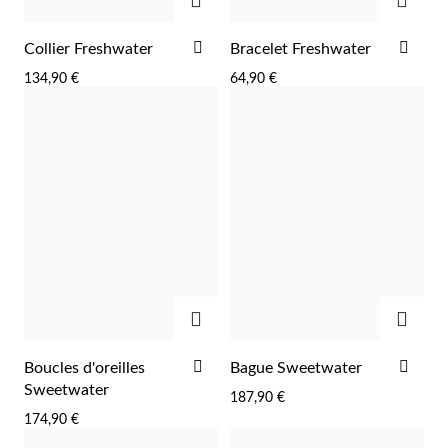
AJOUTER
AJO
Collier Freshwater
Bracelet Freshwater
À
À
134,90 €
64,90 €
LA
LA
LISTE
LIST
D'ACHATS
D'A
Religieux
AJOUTER
AJOU
AJOUTER
AJO
Boucles d'oreilles
Bague Sweetwater
À
À
Sweetwater
187,90 €
LA
LA
174,90 €
LISTE
LIST
D'ACHATS
D'A