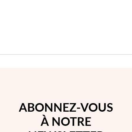
D'ACHATS
D'A
Perles
ABONNEZ-VOUS
À NOTRE