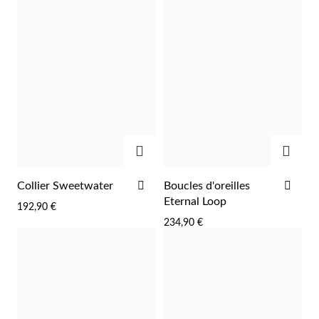
AJOUTER
AJOU
AJOUTER
AJO
Collier Sweetwater
Boucles d'oreilles
À
À
Eternal Loop
192,90 €
LA
LA
234,90 €
LISTE
LIST
D'ACHATS
D'A
EC Lover