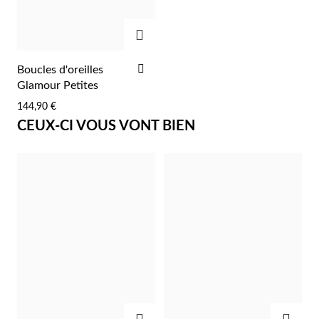
AJOUTER
AJOUTER
Boucles d'oreilles
À
Glamour Petites
Argent et Or
LA
144,90 €
LISTE
CEUX-CI VOUS VONT BIEN
D'ACHATS
AJOUTER
AJOU