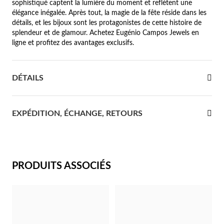
sophistiqué captent la lumière du moment et reflètent une
élégance inégalée. Après tout, la magie de la fête réside dans les
re Communion
détails, et les bijoux sont les protagonistes de cette histoire de
splendeur et de glamour. Achetez Eugénio Campos Jewels en
ces d'Argent
ligne et profitez des avantages exclusifs.
DÉTAILS
EXPÉDITION, ÉCHANGE, RETOURS
PRODUITS ASSOCIÉS
Cadeaux pour Elle