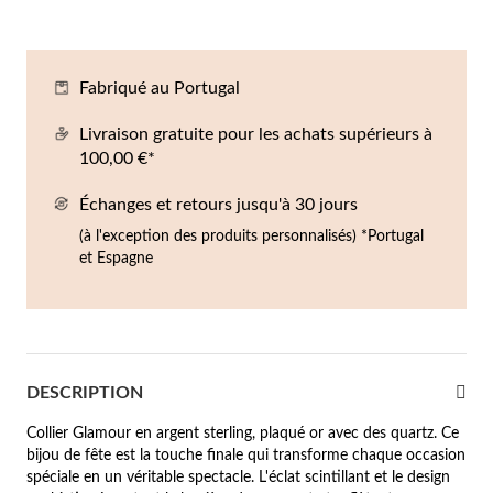
Co
Br
Ba
Bo
Bo
ntres Homme
liers
Sc
Br
Bo
Gr
Fabriqué au Portugal
rfums
acelets
Livraison gratuite pour les achats supérieurs à
100,00 €*
r valeur
gues
squ'à €50
Échanges et retours jusqu'à 30 jours
(à l'exception des produits personnalisés) *Portugal
ucles d'oreilles
squ'à €100
et Espagne
squ'à €200
omme
Nouveautés
squ'à €300
DESCRIPTION
€300
Collier Glamour en argent sterling, plaqué or avec des quartz. Ce
casions
bijou de fête est la touche finale qui transforme chaque occasion
spéciale en un véritable spectacle. L'éclat scintillant et le design
riage