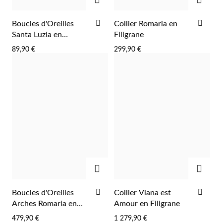
AJOUTER
AJO
Boucles d'Oreilles
Collier Romaria en
À
À
Saison des Mariages
Santa Luzia en
Filigrane
LA
LA
Filigrane
89,90 €
299,90 €
LISTE
LIST
D'ACHATS
D'A
AJOUTER
AJOU
AJOUTER
AJO
Boucles d'Oreilles
Collier Viana est
À
À
Arches Romaria en
Amour en Filigrane
LA
LA
Filigrane
479,90 €
1 279,90 €
LISTE
LIST