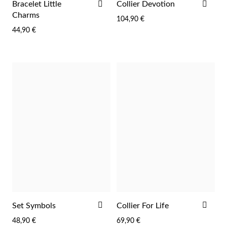
AJOUTER
AJO
Bracelet Little
Collier Devotion
À
À
Charms
re Communion
104,90 €
LA
LA
44,90 €
LISTE
LIST
ces d'Argent
D'ACHATS
D'A
AJOUTER
AJO
Set Symbols
Collier For Life
À
À
48,90 €
69,90 €
Cadeaux pour Elle
LA
LA