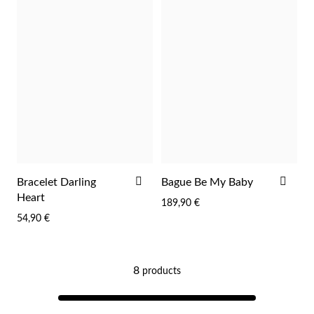
Argent et Or
AJOUTER
AJO
Bracelet Darling
Bague Be My Baby
À
À
Heart
189,90 €
LA
LA
54,90 €
LISTE
LIST
D'ACHATS
D'A
8
products